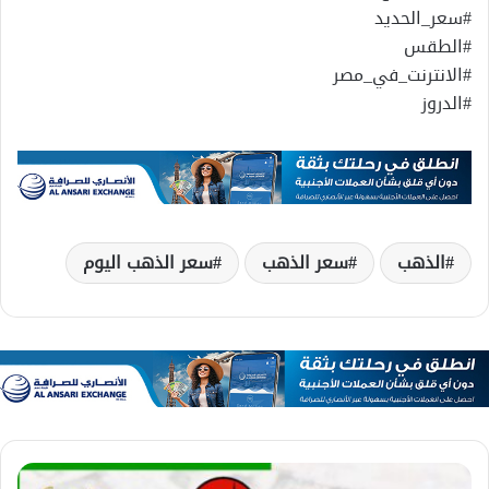
#سعر_الحديد
#الطقس
#الانترنت_في_مصر
#الدروز
الذهب
سعر الذهب
سعر الذهب اليوم