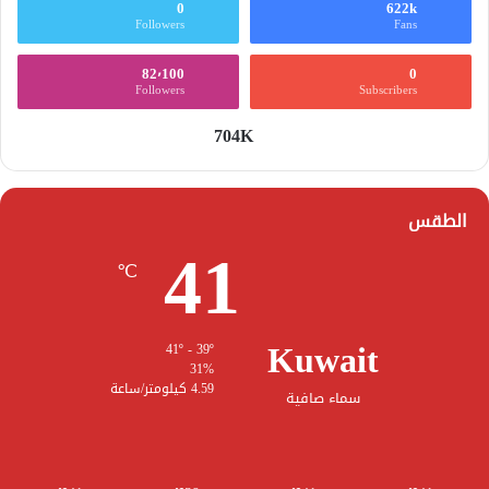
0
622k
Followers
Fans
82٬100
0
Followers
Subscribers
704K
الطقس
41
℃
Kuwait
41º - 39º
31%
4.59 كيلومتر/ساعة
سماء صافية