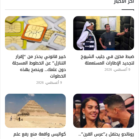
اخر الاخبار
ضبط مخزن في جليب الشيوخ
خبير قانوني يحذر من “إقرار
لتجديد الإطارات المستعملة
التنازل” عن الخطوط المسجلة
دون علمك.. وينصح بهذه
9 أغسطس، 2026
الخطوات
9 أغسطس، 2026
رونالدو يحتفل بـ”عرس القرن”..
كواليس واقعة منع رفع علم