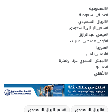
#السعودية
#عملة_السعودية
#الريال_السعودي
#سعر_الريال_السعودي
#ميمي_عبدالرازق
#كود_تعويض_الانترنت
#سوريا
#لامين_يامال
#الجيش_المصري_عزنا_وفخرنا
#دمشق
#الأهلي
الريال السعودى
سعر الريال السعودى