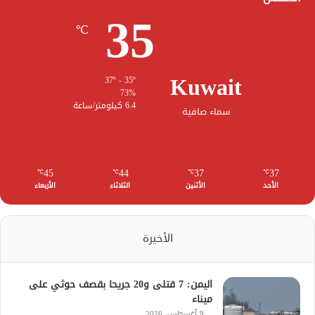
35
℃
Kuwait
37º - 35º
73%
6.4 كيلومتر/ساعة
سماء صافية
45
44
37
37
℃
℃
℃
℃
الأحد
الأثنين
الثلاثاء
الأربعاء
الأخيرة
اليمن: 7 قتلى و20 جريحا بقصف حوثي على
ميناء
9 أغسطس، 2026