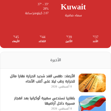
Kuwait
37º - 35º
28%
2.07 كيلومتر/ساعة
سماء صافية
45
44
39
37
℃
℃
℃
℃
الأحد
الأثنين
الثلاثاء
الأربعاء
الأخيرة
الأرصاد: طقس الغد شديد الحرارة نهارا مائل
للحرارة رطب ليلا على أغلب الأنحاء
8 أغسطس، 2026
بلغاريا تستدعي سفيرة أوكرانيا بعد انفجار
مسيرة داخل أراضيها
8 أغسطس، 2026