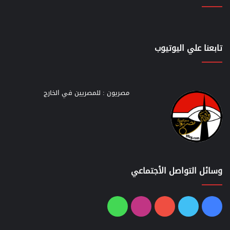
تابعنا علي اليوتيوب
مصريون : للمصريين في الخارج
وسائل التواصل الأجتماعي
فيسبوك
تويتر
يوتيوب
انستقرام
واتساب