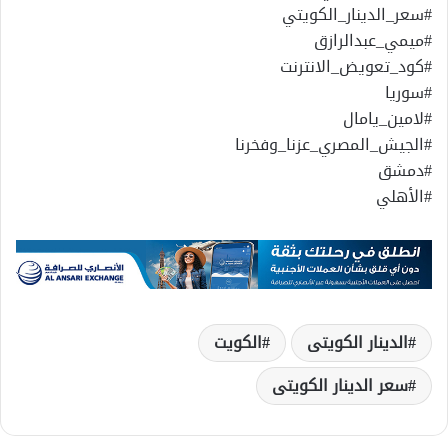
#سعر_الدينار_الكويتي
#ميمي_عبدالرازق
#كود_تعويض_الانترنت
#سوريا
#لامين_يامال
#الجيش_المصري_عزنا_وفخرنا
#دمشق
#الأهلي
الدينار الكويتى
الكويت
سعر الدينار الكويتى