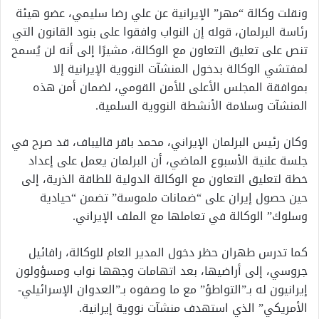
ونقلت وكالة “مهر” الإيرانية عن علي رضا سليمي، عضو هيئة
رئاسة البرلمان، قوله إن النواب وافقوا على بنود القانون التي
تنص على تعليق التعاون مع الوكالة، مشيرًا إلى أنه لن يُسمح
لمفتشي الوكالة بدخول المنشآت النووية الإيرانية إلا
بموافقة المجلس الأعلى للأمن القومي، لضمان أمن هذه
المنشآت وسلامة الأنشطة النووية السلمية.
وكان رئيس البرلمان الإيراني، محمد باقر قاليباف، قد صرح في
جلسة علنية الأسبوع الماضي، أن البرلمان يعمل على إعداد
خطة لتعليق التعاون مع الوكالة الدولية للطاقة الذرية، إلى
حين حصول إيران على “ضمانات ملموسة” تضمن “حيادية
وسلوك” الوكالة في تعاملها مع الملف الإيراني.
كما تدرس طهران حظر دخول المدير العام للوكالة، رافائيل
جروسي، إلى أراضيها، بعد اتهامات وجهها نواب ومسؤولون
إيرانيون له بـ”التواطؤ” مع ما وصفوه بـ”العدوان الإسرائيلي-
الأمريكي” الذي استهدف منشآت نووية إيرانية.