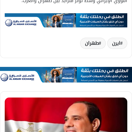
النووي الإيراني وسط توتر متزايد بين طهران والغرب.
ايرن
طهران