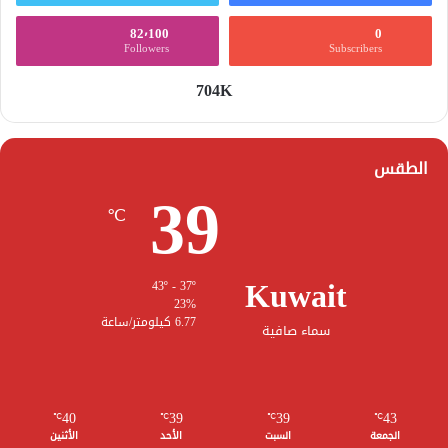
82٬100
0
Followers
Subscribers
704K
الطقس
39
℃
Kuwait
43º - 37º
23%
6.77 كيلومتر/ساعة
سماء صافية
40
39
39
43
℃
℃
℃
℃
الجمعة
السبت
الأحد
الأثنين