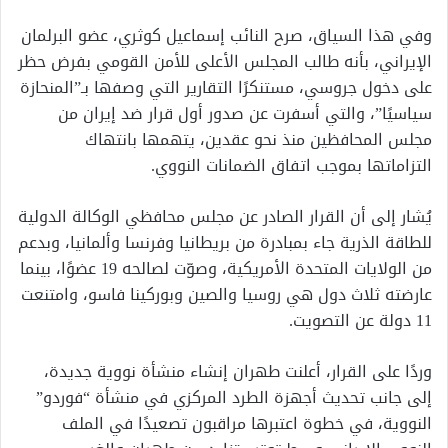
وفي هذا السياق، صرح النائب إسماعيل كوثري، عضو البرلمان
الإيراني، بأنه طالب المجلس الأعلى للأمن القومي بفرض حظر
على دخول جروسي، مستنكرًا التقارير التي وصفها بـ”المنحازة
سياسيًا”، والتي أسفرت عن صدور أول قرار ضد إيران من
مجلس المحافظين منذ نحو عقدين، يتهمها بانتهاك
التزاماتها بموجب اتفاق الضمانات النووي.
يُشار إلى أن القرار الصادر عن مجلس محافظي الوكالة الدولية
للطاقة الذرية جاء بمبادرة من بريطانيا وفرنسا وألمانيا، وبدعم
من الولايات المتحدة الأمريكية، وصوّت لصالحه 19 عضوًا، بينما
عارضته ثلاث دول هي روسيا والصين وبوركينا فاسو، وامتنعت
11 دولة عن التصويت.
وردًا على القرار، أعلنت طهران إنشاء منشأة نووية جديدة،
إلى جانب تحديث أجهزة الطرد المركزي في منشأة “فوردو”
النووية، في خطوة اعتبرها مراقبون تصعيدًا في الملف