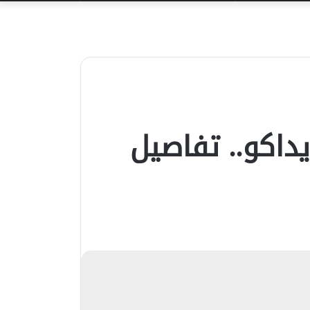
عن
داكو.. تفاصيل