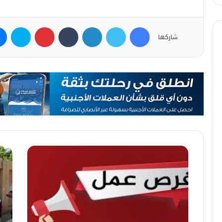
فيسبوك
تويتر
لينكدإن
بينتيريست
سكاي
شاركها