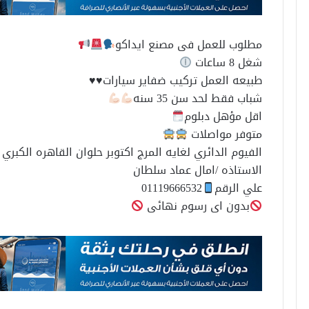
مطلوب للعمل فى مصنع ايداكو
شغل 8 ساعات
طبيعه العمل تركيب ضفاير سيارات♥️♥️
شباب فقط لحد سن 35 سنه
اقل مؤهل دبلوم
متوفر مواصلات
الفيوم الدائري لغايه المرج اكتوبر حلوان القاهره الكبري
الاستاذه /امال عماد سلطان
علي الرقم
01119666532
بدون اى رسوم نهائى