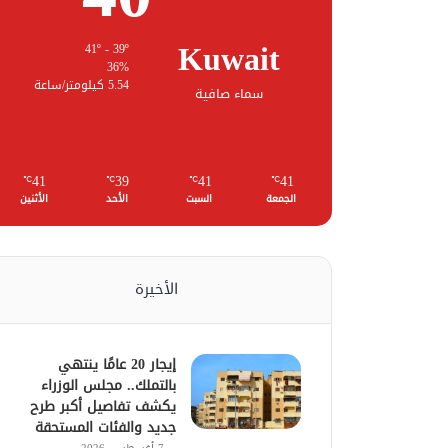
Kuwait
41º - 39º
36%
5.54 كيلومتر/ساعة
سماء صافية
41
39
41
41
℃
℃
℃
℃
الجمعة
السبت
الأحد
الأثنين
الأخيرة
إيجار 20 عامًا ينتهي
بالتملك.. مجلس الوزراء
يكشف تفاصيل أكبر طرح
جديد والفئات المستحقة