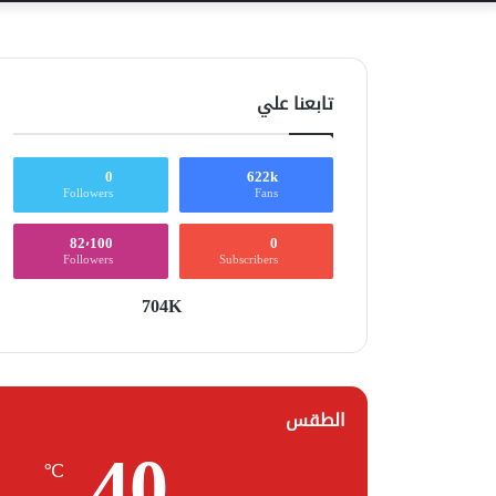
تابعنا علي
0
622k
Followers
Fans
82٬100
0
Followers
Subscribers
704K
الطقس
40
℃