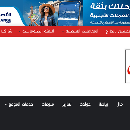
صريين بالخارج
المعاملات القنصليه
البعثه الدبلوماسيه
شاركنا
مال
رياضة
حوادث
تقارير
منوعات
خدمات الموقع