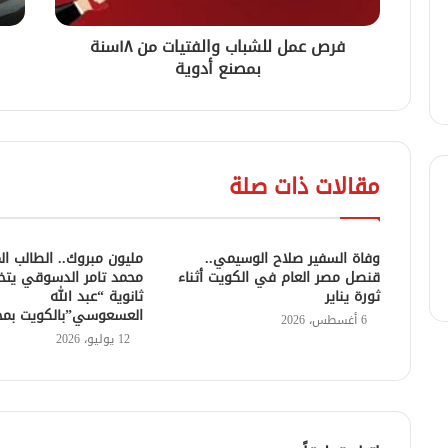
فرص عمل للشباب والفتيات من ١٨سنة
بمصنع أدوية
مقالات ذات صلة
وفاة السفير صلاح الوسيمي..
مليون مبروك.. الطالب ا
قنصل مصر العام في الكويت أثناء
محمد تامر الدسوقي يتخ
ثورة يناير
ثانوية “عبد الله
العسعوسي”بالكويت بمجمو
6 أغسطس، 2026
12 يوليو، 2026