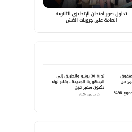
تداول صور امتحان الإنجليزي للثانوية
العامة على جروبات الغش
لمتفوق
ثورة 30 يونيو والطريق إلى
رج من
الجمهورية الجديدة.. بقلم لواء
دكتور/ سمير فرج
ع 98%
27 يونيو، 2026