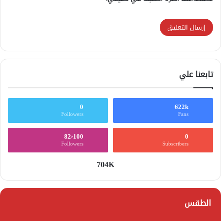
تابعنا علي
0
622k
Followers
Fans
82٬100
0
Followers
Subscribers
704K
الطقس