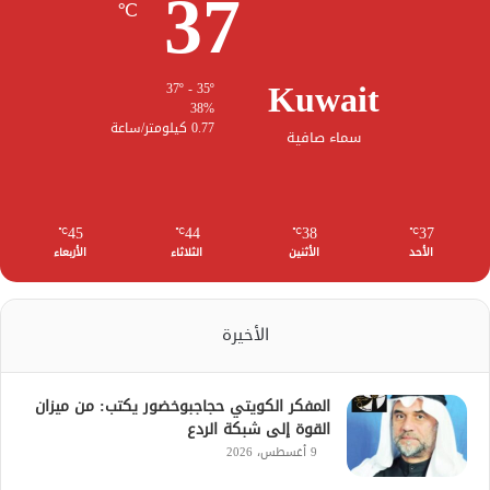
37
℃
Kuwait
37º - 35º
38%
0.77 كيلومتر/ساعة
سماء صافية
45
44
38
37
℃
℃
℃
℃
الأحد
الأثنين
الثلاثاء
الأربعاء
الأخيرة
المفكر الكويتي حجاجبوخضور يكتب: من ميزان
القوة إلى شبكة الردع
9 أغسطس، 2026