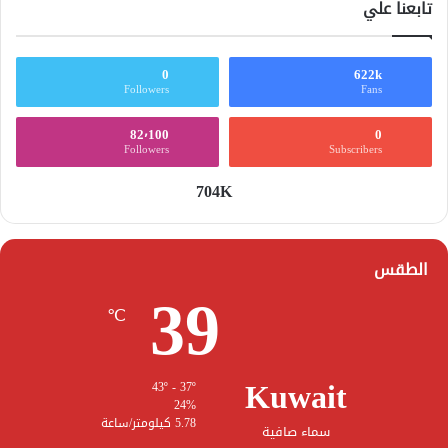
تابعنا علي
0
622k
Followers
Fans
82٬100
0
Followers
Subscribers
704K
الطقس
39
℃
Kuwait
43º - 37º
24%
5.78 كيلومتر/ساعة
سماء صافية