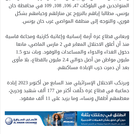
المتواجدين في البلوكات 47, 106, 108, 109 في محافظة خان
يونس، مطالبا إياهم بالنزوح عن منازلهم وخيامهم بشكل
فوري، والتوجه إلى منطقة المواصي غرب خان يونس.
ويعاني قطاع غزة أزمة إنسانية وإغاثية كارثية ومجاعة قاسية
منذ أن أغلق الاحتلال المعابر في 2 مارس الماضي، مانعا
دخول الغذاء والدواء والمساعدات والوقود. وبات نحو 1.5
مليون مواطن من أصل حوالي 2.4 مليون بالقطاع، بلا مأوى
بعد أن دمرت حرب الإبادة مساكنهم.
ويرتكب الاحتلال الإسرائيلي منذ السابع من أكتوبر 2023 إبادة
جماعية في قطاع غزة خلّفت أكثر من 177 ألف شهيد وجريح،
معظمهم أطفال ونساء، وما يزيد على 11 ألف مفقود.