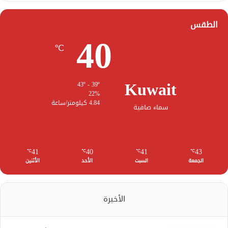
الطقس
40
℃
Kuwait
43º - 39º
22%
4.84 كيلومتر/ساعة
سماء صافية
41
40
41
43
℃
℃
℃
℃
الجمعة
السبت
الأحد
الأثنين
الأخيرة