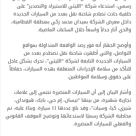
رسمي، استدعاء شركة “الليثي للاستيراد والتصدير” على
خلفية حادث تصادم شاحنة نقل بعدد من السيارات الجديدة
داخل معرض الشركة بميدان محمد زكي بمنطقة القطامية،
والذي أثار جدلاً واسعاً خلال الساعات الماضية.
وأوضح الجهاز أنه فور رصد الواقعة المتداولة بمواقع
التواصل، والتي أظهرت شاحنة نقل تصطدم بعدد من
السيارات الجديدة التابعة لشركة “الليثي”، تحرك بشكل عاجل
للتأكد من سلامة الإجراءات المتعلقة بهذه السيارات، حفاظاً
على حقوق وسلامة المواطنين.
وأشار البيان إلى أن السيارات المتضررة تنتمي إلى علامات
تجارية شهيرة، من بينها “نيسان، إم جي، بايك، هيونداي،
شيري، كيا، وسيات”، وقد بلغ عددها 11 سيارة. وبناءً عليه، تم
مخاطبة الشركة رسميًا لاستدعائها وتوضيح الموقف القانوني
والفعلي للسيارات المتضررة.