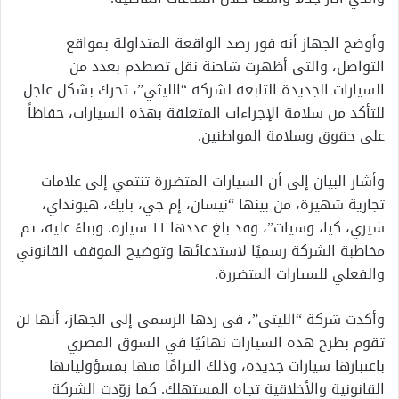
وأوضح الجهاز أنه فور رصد الواقعة المتداولة بمواقع
التواصل، والتي أظهرت شاحنة نقل تصطدم بعدد من
السيارات الجديدة التابعة لشركة “الليثي”، تحرك بشكل عاجل
للتأكد من سلامة الإجراءات المتعلقة بهذه السيارات، حفاظاً
على حقوق وسلامة المواطنين.
وأشار البيان إلى أن السيارات المتضررة تنتمي إلى علامات
تجارية شهيرة، من بينها “نيسان، إم جي، بايك، هيونداي،
شيري، كيا، وسيات”، وقد بلغ عددها 11 سيارة. وبناءً عليه، تم
مخاطبة الشركة رسميًا لاستدعائها وتوضيح الموقف القانوني
والفعلي للسيارات المتضررة.
وأكدت شركة “الليثي”، في ردها الرسمي إلى الجهاز، أنها لن
تقوم بطرح هذه السيارات نهائيًا في السوق المصري
باعتبارها سيارات جديدة، وذلك التزامًا منها بمسؤولياتها
القانونية والأخلاقية تجاه المستهلك. كما زوّدت الشركة