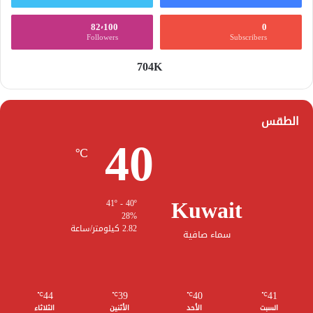
82٬100
0
Followers
Subscribers
704K
الطقس
40
℃
Kuwait
41º - 40º
28%
2.82 كيلومتر/ساعة
سماء صافية
44
39
40
41
℃
℃
℃
℃
السبت
الأحد
الأثنين
الثلاثاء