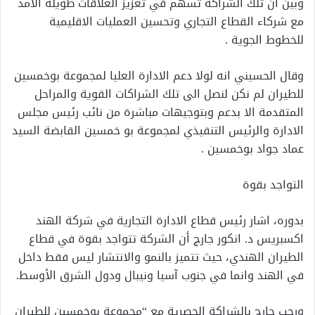
وبين ان تلك الشراكة تسهم في تعزيز العلاقات طويلة الامد
مع شركاء القطاع التجاري وتحسين العمليات الاقليمية
للخطوط الجوية .
وقال الحسيني انه لولا دعم الادارة العليا لمجموعة بوخمسين
للطيران لم نكن لنصل الى تلك الشراكات القوية والمراحل
المتقدمة الا بدعم وبتوجيهات مباشرة من نائب رئيس مجلس
الادارة والرئيس التنفيذي لمجموعة بو خمسين القابضة السيد
عماد جواد بوخمسين .
التواجد بقوة
بدوره، اشار رئيس قطاع الادارة التجارية في شركة الهند
اكسبريس د. انكور جارج أن الشركة تتواجد بقوة في قطاع
الطيران الهندي، حيث تتميز بالنمو والانتشار ليس فقط داخل
في الهند وانما في جنوب آسيا ونيبال ودول الشرق الأوسط.
ورحب جارج بالشراكة الحصرية مع “مجموعة بوخمسين للطيران