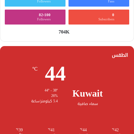
Followers
Fans
82٬100
0
Followers
Subscribers
704K
الطقس
44
℃
Kuwait
44º - 38º
26%
5.4 كيلومتر/ساعة
سماء صافية
39
41
44
42
℃
℃
℃
℃