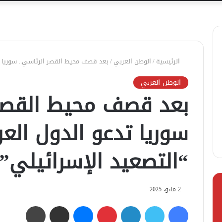
الرئيسية
/
الوطن العربي
/
بعد قصف محيط القصر الرئاسي.. سوريا ت
الوطن العربي
بعد قصف محيط القصر 
سوريا تدعو الدول الع
“التصعيد الإسرائيلي”
2 مايو، 2025
فيسبوك
تويتر
لينكدإن
بينتيريست
ماسنجر
مشاركة عبر البريد
طباعة