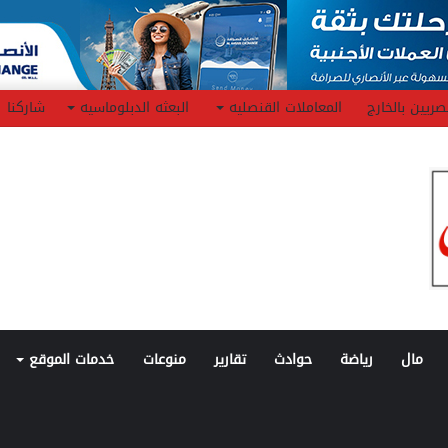
صريين بالخارج
المعاملات القنصليه
البعثه الدبلوماسيه
شاركنا
مال
رياضة
حوادث
تقارير
منوعات
خدمات الموقع