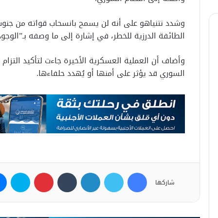
وشدد نتنياهو على أنه لن يسمح بانسحاب قواته من جنوب
الطائفة الدرزية للخطر، في إشارة إلى ما وصفه بـ”الوجود
وأضاف أن العملية العسكرية الأخيرة جاءت لتأكيد التزام 
السوري قد يؤثر على أمنها أو يُهدد حلفاءها.
فيسبوك
تويتر
لينكدإن
بينتيريست
سكاي
شاركها