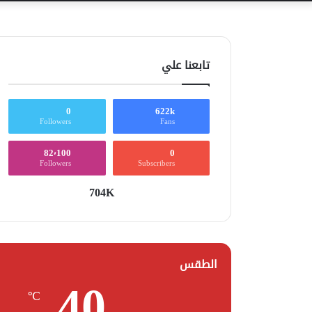
تابعنا علي
0
622k
Followers
Fans
82٬100
0
Followers
Subscribers
704K
الطقس
40
℃