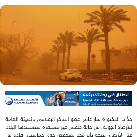
حذّرت الدكتورة منار غانم، عضو المركز الإعلامي بالهيئة العامة
للأرصاد الجوية، من حالة طقس غير مستقرة ستشهدها البلاد
غدًا الأربعاء، نتيجة تأثر مصر بمنخفض جوي خماسيني قادم من