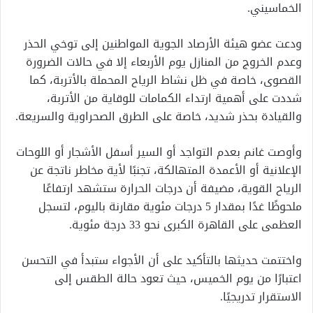
الخماسيني.
ودعت عضو هيئة الأرصاد الجوية المواطنين إلى توخي الحذر
وعدم الخروج من المنازل يوم الأربعاء إلا في حالات الضرورة
القصوى، خاصة في ظل نشاط الرياح المحملة بالأتربة، كما
شددت على أهمية ارتداء الكمامات للوقاية من الأتربة،
والقيادة بحذر شديد، خاصة على الطرق الصحراوية والسريعة.
وأوصت غانم بعدم التواجد أو السير أسفل الأشجار أو اللوحات
الإعلانية أو الأعمدة المتهالكة، تجنبًا لأية مخاطر ناتجة عن
الرياح القوية، مضيفة أن درجات الحرارة ستشهد ارتفاعًا
ملحوظًا غدًا بمقدار 5 درجات مئوية مقارنة باليوم، لتسجل
العظمى على القاهرة الكبرى نحو 33 درجة مئوية.
واختتمت حديثها بالتأكيد على أن الأجواء ستبدأ في التحسن
اعتبارًا من يوم الخميس، حيث تعود حالة الطقس إلى
الاستقرار تدريجيًا.