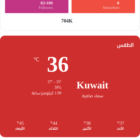
82٬100
0
Followers
Subscribers
704K
الطقس
36
℃
Kuwait
37º - 35º
59%
1.99 كيلومتر/ساعة
سماء صافية
45
44
38
37
℃
℃
℃
℃
الأحد
الأثنين
الثلاثاء
الأربعاء