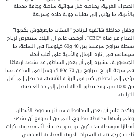
الصحراء الغربية، يصاحبه كتل هوائية ساخنة وجافة محملة
بالأتربة، ما يؤدي إلى تقلبات جوية حادة وسريعة.
وخلال مداخلة هاتفية لبرنامج “الستات مايعرفوش يكدبوا”
المذاع عبر قناة “CBC”، أوضحت غانم أن البلاد ستتعرض لرياح
نشطة تتراوح سرعتها بين 40 و60 كيلومترًا في الساعة، ما
سيساهم في إثارة الرمال والأتربة على أغلب أنحاء
الجمهورية، مشيرة إلى أن بعض المناطق قد تشهد ارتفاعًا
في سرعة الرياح لتتراوح بين 70 و80 كيلومترًا في الساعة، مما
يؤدي إلى انخفاض كبير في الرؤية الأفقية، قد يصل إلى أقل
من 1000 متر، وقد تتطور الحالة لتصل إلى حد العاصفة
الترابية.
وأكدت غانم أن بعض المحافظات ستتأثر بسقوط الأمطار،
وعلى رأسها محافظة مطروح، التي من المتوقع أن تشهد
أمطارًا متوسطة قد تكون غزيرة ورعدية أحيانًا، مصحوبة بكرات
ثلجية (برد)، نتيجة التغيرات الجوية المصاحبة للمنخفض