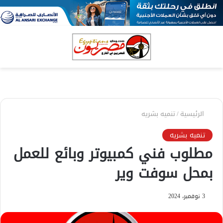
بحث
الق
عن
الرئيسية
/
تنميه بشريه
تنميه بشريه
مطلوب فني كمبيوتر وبائع للعمل
بمحل سوفت وير
3 نوفمبر، 2024