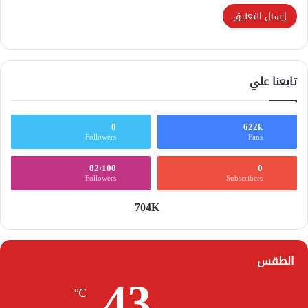
تابعنا علي
0
622k
Followers
Fans
82٬100
0
Followers
Subscribers
704K
الطقس
43
℃