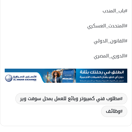
#باب_المندب
#المتحدث_العسكري
#القانون_الدولي
#الدوري_المصري
مطلوب فني كمبيوتر وبائع للعمل بمحل سوفت وير
وظائف