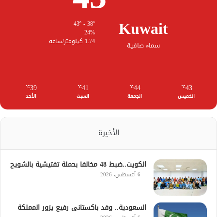
Kuwait
43º - 38º
24%
1.74 كيلومتر/ساعة
سماء صافية
39
41
44
43
℃
℃
℃
℃
الخميس
الجمعة
السبت
الأحد
الأخيرة
الكويت..ضبط 48 مخالفا بحملة تفتيشية بالشويح
6 أغسطس، 2026
السعودية.. وفد باكستانى رفيع يزور المملكة