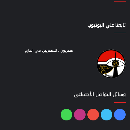
تابعنا علي اليوتيوب
مصريون : للمصريين في الخارج
وسائل التواصل الأجتماعي
فيسبوك
تويتر
يوتيوب
انستقرام
واتساب