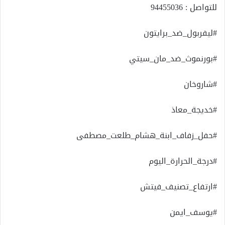
للتواصل : 94455036
#ليفربول_ضد_برايتون
#بورنموث_ضد_مان_سيتي
#شاروخان
#خديجة_معاذ
#حفل_زفاف_ابنة_هشام_طلعت_مصطفى
#درجة_الحرارة_اليوم
#ارتفاع_تصنيف_فيتش
#يوسف_ايمن