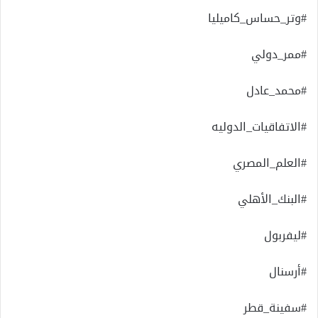
#وتر_حساس_كاميليا
#ممر_دولي
#محمد_عادل
#الاتفاقيات_الدوليه
#العلم_المصري
#البنك_الأهلي
#ليفربول
#أرسنال
#سفينة_قطر