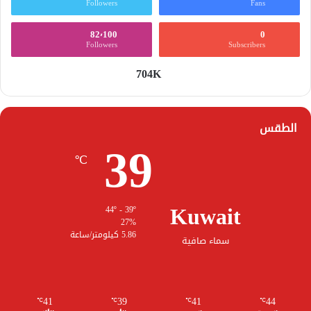
Followers
Fans
82٬100
0
Followers
Subscribers
704K
الطقس
39
℃
Kuwait
44º - 39º
27%
5.86 كيلومتر/ساعة
سماء صافية
41
39
41
44
℃
℃
℃
℃