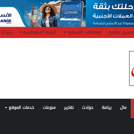
صريين بالخارج
المعاملات القنصليه
البعثه الدبلوماسيه
شاركنا
مال
رياضة
حوادث
تقارير
منوعات
خدمات الموقع