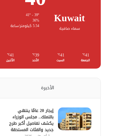
Kuwait
41º - 39º
36%
5.54 كيلومتر/ساعة
سماء صافية
41
39
41
41
℃
℃
℃
℃
الجمعة
السبت
الأحد
الأثنين
الأخيرة
إيجار 20 عامًا ينتهي
بالتملك.. مجلس الوزراء
يكشف تفاصيل أكبر طرح
جديد والفئات المستحقة