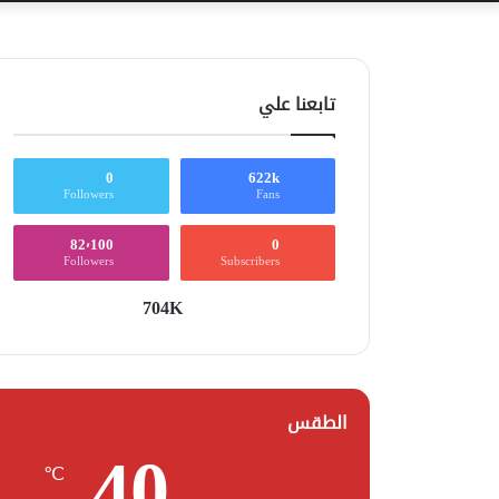
تابعنا علي
0
622k
Followers
Fans
82٬100
0
Followers
Subscribers
704K
الطقس
40
℃