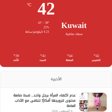
42
℃
Kuwait
42º - 38º
22%
6.23 كيلومتر/ساعة
سماء صافية
39
41
44
42
℃
℃
℃
℃
الخميس
الجمعة
السبت
الأحد
الأخيرة
عدم اكتفاء المرأة برجل واحد.. ضبط صانعة
محتوى لترويجها أفكارًا تتنافى مع الآداب
العامة
6 أغسطس، 2026