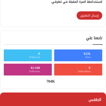
لاستخدامها المرة المقبلة في تعليقي.
تابعنا علي
0
622k
Followers
Fans
82٬100
0
Followers
Subscribers
704K
الطقس