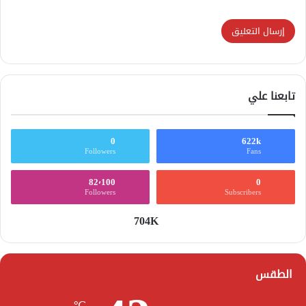
تابعنا علي
0
622k
Followers
Fans
82٬100
0
Followers
Subscribers
704K
الطقس
℃