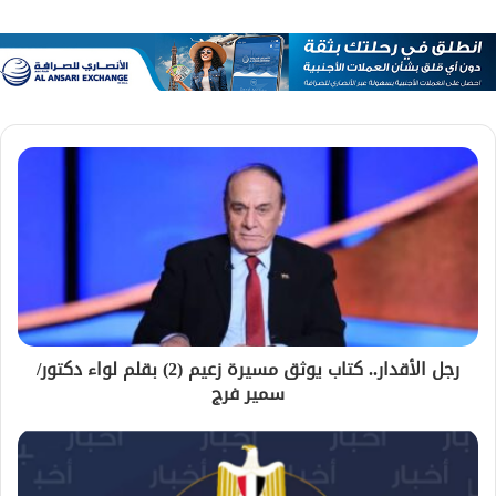
رجل الأقدار.. كتاب يوثق مسيرة زعيم (2) بقلم لواء دكتور/
سمير فرج