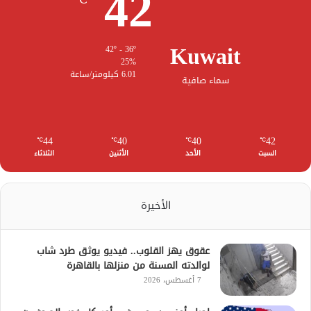
42
Kuwait
42º - 36º
25%
6.01 كيلومتر/ساعة
سماء صافية
44
40
40
42
℃
℃
℃
℃
السبت
الأحد
الأثنين
الثلاثاء
الأخيرة
عقوق يهز القلوب.. فيديو يوثق طرد شاب
لوالدته المسنة من منزلها بالقاهرة
7 أغسطس، 2026