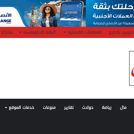
صريين بالخارج
المعاملات القنصليه
البعثه الدبلوماسيه
شاركنا
مال
رياضة
حوادث
تقارير
منوعات
خدمات الموقع