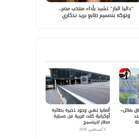
"داليا الباز" تشيد بأداء منتخب مصر..
وتوجّه بتصميم طابع بريد تذكاري
اق بعائل»
ألمانيا تنفي وجود ذخيرة بطائرة
دد
أوكرانية كانت قريبة من مسيّرة
قة
مطار لايبتسيج
6 أغسطس، 2026