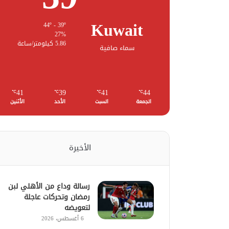
Kuwait
44º - 39º
27%
5.86 كيلومتر/ساعة
سماء صافية
41
39
41
44
℃
℃
℃
℃
الجمعة
السبت
الأحد
الأثنين
الأخيرة
رسالة وداع من الأهلي لبن
رمضان وتحركات عاجلة
لتعويضه
6 أغسطس، 2026