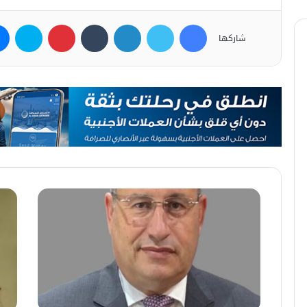
فيسبوك
تويتر
لينكدإن
بينتيريست
سكاي
شاركها