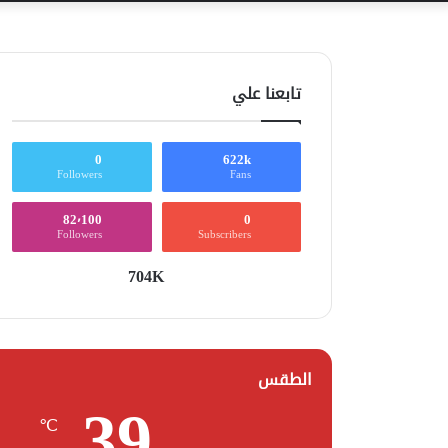
تابعنا علي
0
622k
Followers
Fans
82٬100
0
Followers
Subscribers
704K
الطقس
39
℃