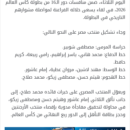
اليوم الثلاثاء، ضمن منافسات دور الـ16 من بطولة كأس العالم
2026، في لقاء يسعى خلاله الفراعنة لمواصلة مشوارهم
التاريخي في البطولة.
وجاء تشكيل منتخب مصر على النحو التالي:
حراسة المرمى: مصطفى شوبير.
خط الدفاع: محمد هاني، ياسر إبراهيم، رامي ربيعة، كريم
حافظ.
خط الوسط: مهند لاشين، مروان عطية، إمام عاشور.
خط الهجوم: هيثم حسن، مصطفى زيكو، محمد صلاح.
ويعوّل المنتخب المصري على خبرات قائده محمد صلاح، إلى
جانب تألق الثلاثي إمام عاشور وهيثم حسن ومصطفى زيكو،
في محاولة لتحقيق مفاجأة مدوية بإقصاء منتخب الأرجنتين
وحجز بطاقة التأهل إلى الدور ربع النهائي من كأس العالم.