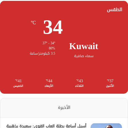
الطقس
34
℃
Kuwait
37º - 34º
80%
3.5 كيلومتر/ساعة
سماء صافية
41
44
43
37
℃
℃
℃
℃
الأثنين
الثلاثاء
الأربعاء
الخميس
الأخيرة
أسيل أسامة بطلة العاب القوى: سعيدة بذهبية