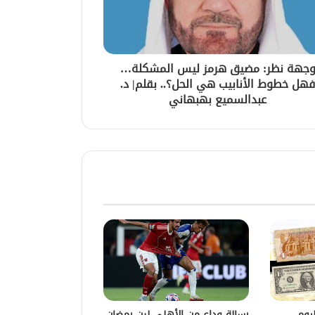
جهة نظر: مضيق هرمز ليس المشكلة…
هل خطوط الأنابيب هي الحل؟.. بقلم| د.
عبدالسميع بهبهاني
يوم
رسالة وداع من الأهلي لبن رمضان