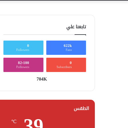
تابعنا علي
0
622k
Followers
Fans
82٬100
0
Followers
Subscribers
704K
الطقس
39
℃