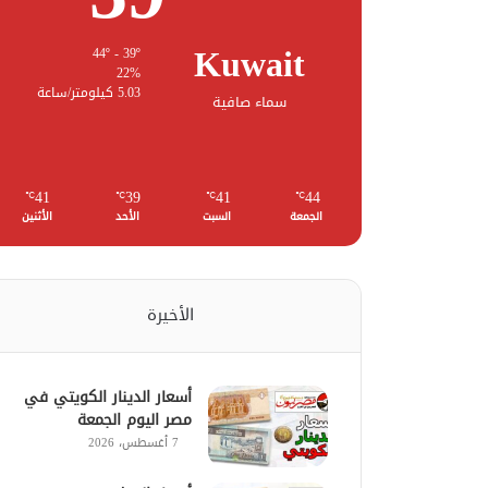
Kuwait
44º - 39º
22%
5.03 كيلومتر/ساعة
سماء صافية
41
39
41
44
℃
℃
℃
℃
الجمعة
السبت
الأحد
الأثنين
الأخيرة
أسعار الدينار الكويتي في
مصر اليوم الجمعة
7 أغسطس، 2026