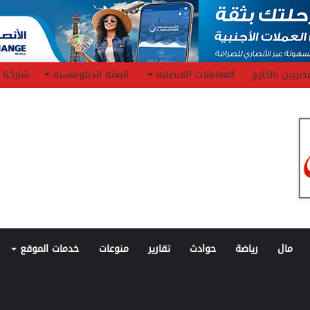
صريين بالخارج
المعاملات القنصليه
البعثه الدبلوماسيه
شاركنا
مال
رياضة
حوادث
تقارير
منوعات
خدمات الموقع