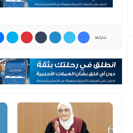
فيسبوك
تويتر
لينكدإن
بينتيريست
سكاي
شاركها