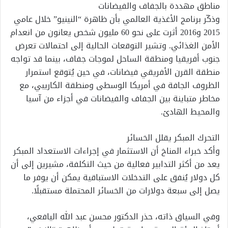
مناطق مهددة بالجفاف والفيضانات
وذكّر برنامج الأغذية العالمي بأن ظاهرة “النينيو” خلال عامي
2015 و2016 أثرت على نحو 60 مليون شخص يعانون من انعدام
الأمن الغذائي. وتشير التوقعات الحالية إلى احتمالات تعرض
جنوب أفريقيا ومنطقة الساحل لموجات جفاف، بينما قد تواجه
منطقة القرن الأفريقي فيضانات، في حين يُتوقع استمرار
الظروف الجافة في أمريكا الوسطى ومنطقة الكاريبي، مع
مخاطر متباينة بين الجفاف والفيضانات في أجزاء من آسيا
والمحيط الهادئ.
التحرك المبكر يقلل الخسائر
وأكد خبراء المناخ أن الاستثمار في إجراءات الاستعداد المبكر
يعد من أكثر التدابير فعالية من حيث التكلفة، مشيرين إلى أن
كل دولار يُنفق على التدخلات الاستباقية يمكن أن يوفر ما
يصل إلى سبعة دولارات من الخسائر المحتملة مستقبلًا.
وفي السياق ذاته، حذر الدكتور محسن عبد الله اليافعي،