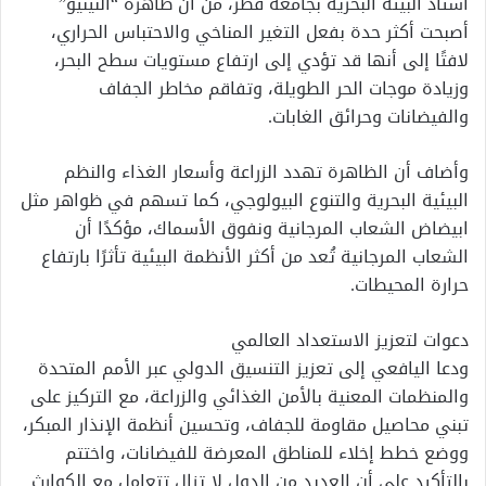
أستاذ البيئة البحرية بجامعة قطر، من أن ظاهرة “النينيو”
أصبحت أكثر حدة بفعل التغير المناخي والاحتباس الحراري،
لافتًا إلى أنها قد تؤدي إلى ارتفاع مستويات سطح البحر،
وزيادة موجات الحر الطويلة، وتفاقم مخاطر الجفاف
والفيضانات وحرائق الغابات.
وأضاف أن الظاهرة تهدد الزراعة وأسعار الغذاء والنظم
البيئية البحرية والتنوع البيولوجي، كما تسهم في ظواهر مثل
ابيضاض الشعاب المرجانية ونفوق الأسماك، مؤكدًا أن
الشعاب المرجانية تُعد من أكثر الأنظمة البيئية تأثرًا بارتفاع
حرارة المحيطات.
دعوات لتعزيز الاستعداد العالمي
ودعا اليافعي إلى تعزيز التنسيق الدولي عبر الأمم المتحدة
والمنظمات المعنية بالأمن الغذائي والزراعة، مع التركيز على
تبني محاصيل مقاومة للجفاف، وتحسين أنظمة الإنذار المبكر،
ووضع خطط إخلاء للمناطق المعرضة للفيضانات، واختتم
بالتأكيد على أن العديد من الدول لا تزال تتعامل مع الكوارث