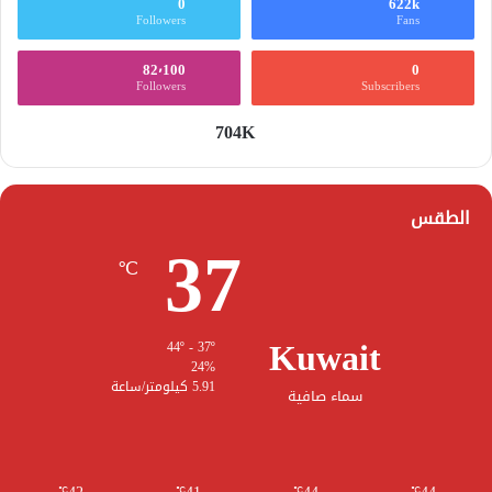
0
622k
Followers
Fans
82٬100
0
Followers
Subscribers
704K
الطقس
37
℃
Kuwait
44º - 37º
24%
5.91 كيلومتر/ساعة
سماء صافية
℃
℃
℃
℃