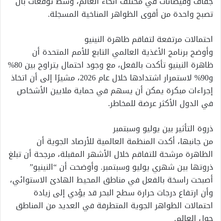
جفاف وفيضانات في مختلف أنحاء العالم، وسط توقعات بأن
تصبح واحدة من أقوى الظواهر المناخية المسجلة.
احتمالات مرتفعة لتفاقم ظاهرة النينيو
وأوضح برنامج الأغذية العالمي التابع للأمم المتحدة أن
ظاهرة النينيو تأكدت بالفعل، مع وجود احتمال يتراوح بين 80%
و90% لاستمرار اشتدادها خلال عام 2026، مشيرًا إلى أن اتخاذ
إجراءات مبكرة يمكن أن يسهم في حماية ملايين الأشخاص
في الدول الأكثر عرضة للمخاطر.
ذروة التأثير بين يوليو وسبتمبر
من جانبها، أكدت المنظمة العالمية للأرصاد الجوية أن
الظاهرة مرشحة للتفاقم خلال الأشهر المقبلة، مرجحة أن تبلغ
ذروتها بين شهري يوليو وسبتمبر. وأوضحت أن “النينيو”
أصبحت راسخة بالفعل في مناطق المحيط الهادئ الاستوائي،
وأن ارتفاع درجات حرارة سطح البحر قد يؤدي إلى زيادة
احتمالات الظواهر الجوية المتطرفة في العديد من المناطق
حول العالم.