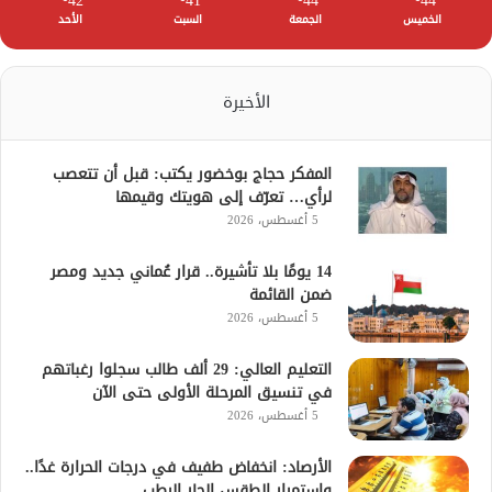
42
41
44
44
الخميس
الجمعة
السبت
الأحد
الأخيرة
المفكر حجاج بوخضور يكتب: قبل أن تتعصب
لرأي… تعرّف إلى هويتك وقيمها
5 أغسطس، 2026
14 يومًا بلا تأشيرة.. قرار عُماني جديد ومصر
ضمن القائمة
5 أغسطس، 2026
التعليم العالي: 29 ألف طالب سجلوا رغباتهم
في تنسيق المرحلة الأولى حتى الآن
5 أغسطس، 2026
الأرصاد: انخفاض طفيف في درجات الحرارة غدًا..
واستمرار الطقس الحار الرطب