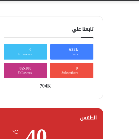
تابعنا علي
0
622k
Followers
Fans
82٬100
0
Followers
Subscribers
704K
الطقس
40
℃