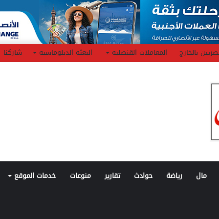
صريين بالخارج
المعاملات القنصليه
البعثه الدبلوماسيه
شاركنا
مال
رياضة
حوادث
تقارير
منوعات
خدمات الموقع