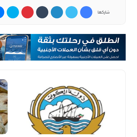
فيسبوك
تويتر
لينكدإن
بينتيريست
سكاي
شاركها