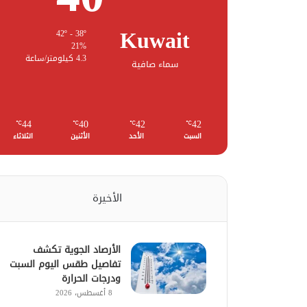
Kuwait
42º - 38º
21%
4.3 كيلومتر/ساعة
سماء صافية
44
40
42
42
℃
℃
℃
℃
السبت
الأحد
الأثنين
الثلاثاء
الأخيرة
الأرصاد الجوية تكشف
تفاصيل طقس اليوم السبت
ودرجات الحرارة
8 أغسطس، 2026