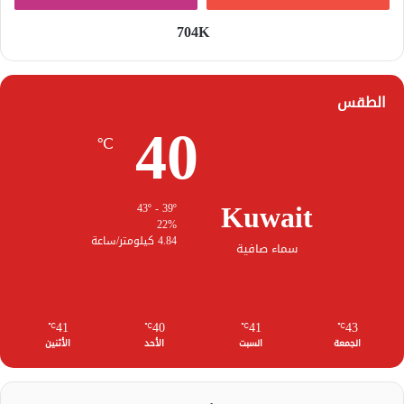
704K
الطقس
40
℃
Kuwait
43º - 39º
22%
4.84 كيلومتر/ساعة
سماء صافية
41
40
41
43
℃
℃
℃
℃
الجمعة
السبت
الأحد
الأثنين