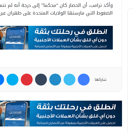
وأكد ترامب، أن الحصار كان “محكما” إلى درجة أنه لم تت
الضغوط التي مارستها الولايات المتحدة على طهران عبر ال
فيسبوك
تويتر
لينكدإن
بينتيريست
سكاي
شاركها