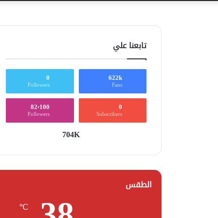
تابعنا علي
0
622k
Followers
Fans
82٬100
0
Followers
Subscribers
704K
الطقس
38
℃