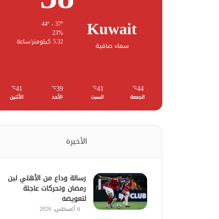
Kuwait
44º - 37º
23%
5.32 كيلومتر/ساعة
سماء صافية
41
39
41
44
℃
℃
℃
℃
الجمعة
السبت
الأحد
الأثنين
الأخيرة
رسالة وداع من الأهلي لبن
رمضان وتحركات عاجلة
لتعويضه
6 أغسطس، 2026