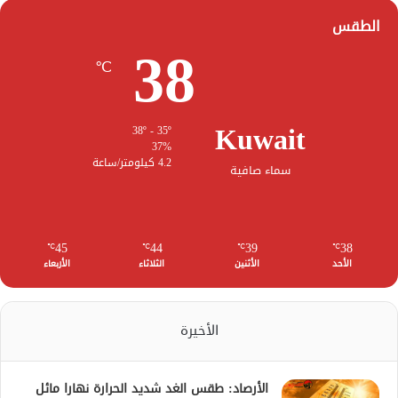
الطقس
38
℃
Kuwait
38º - 35º
37%
4.2 كيلومتر/ساعة
سماء صافية
45
44
39
38
℃
℃
℃
℃
الأحد
الأثنين
الثلاثاء
الأربعاء
الأخيرة
الأرصاد: طقس الغد شديد الحرارة نهارا مائل