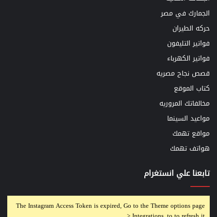
الجمارك في مصر
حركه الطيران
فواتير التليفون
فواتير الكهرباء
قصص نجاح مصريه
كتاب الموقع
مخالفاتك المروريه
مواعيد السينما
مواقع تهمك
هواتف تهمك
تابعنا علي انستغرام
The Instagram Access Token is expired, Go to the Theme options page
> Integrations, to to refresh it.