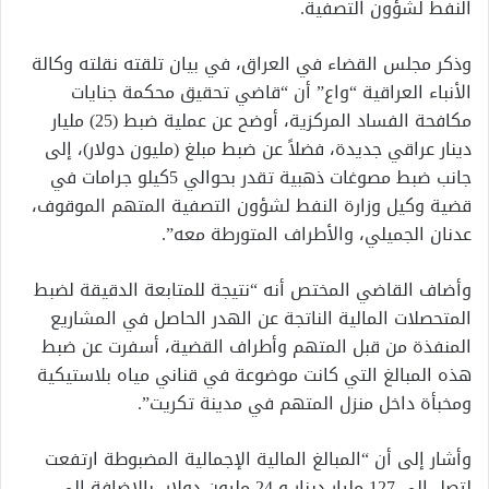
النفط لشؤون التصفية.
وذكر مجلس القضاء في العراق، في بيان تلقته نقلته وكالة
الأنباء العراقية “واع” أن “قاضي تحقيق محكمة جنايات
مكافحة الفساد المركزية، أوضح عن عملية ضبط (25) مليار
دينار عراقي جديدة، فضلاً عن ضبط مبلغ (مليون دولار)، إلى
جانب ضبط مصوغات ذهبية تقدر بحوالي 5كيلو جرامات في
قضية وكيل وزارة النفط لشؤون التصفية المتهم الموقوف،
عدنان الجميلي، والأطراف المتورطة معه”.
وأضاف القاضي المختص أنه “نتيجة للمتابعة الدقيقة لضبط
المتحصلات المالية الناتجة عن الهدر الحاصل في المشاريع
المنفذة من قبل المتهم وأطراف القضية، أسفرت عن ضبط
هذه المبالغ التي كانت موضوعة في قناني مياه بلاستيكية
ومخبأة داخل منزل المتهم في مدينة تكريت”.
وأشار إلى أن “المبالغ المالية الإجمالية المضبوطة ارتفعت
لتصل إلى 127 مليار دينار و 24 مليون دولار، بالإضافة إلى