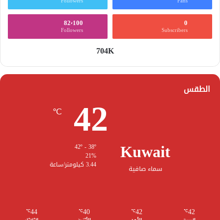
Followers
Fans
82٬100
0
Followers
Subscribers
704K
الطقس
42
℃
Kuwait
42º - 38º
21%
3.44 كيلومتر/ساعة
سماء صافية
44
40
42
42
℃
℃
℃
℃