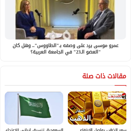
عمرو موسى يرد على وصفه بـ"الطاووس".. وهل كان
"العضو الـ23" في الجامعة العربية؟
مقالات ذات صلة
سعر الذهب يواصل الارتفاع
السعودية..تنسيق إيراني للاعتداء