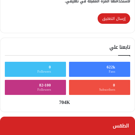
لاستخدامها المرة المقبلة في تعليقي.
تابعنا علي
0
622k
Followers
Fans
82٬100
0
Followers
Subscribers
704K
الطقس