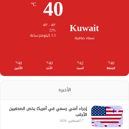
40
℃
Kuwait
40º - 40º
22%
5.3 كيلومتر/ساعة
سماء صافية
40
40
42
40
℃
℃
℃
℃
الجمعة
السبت
الأحد
الأثنين
الأخيرة
إجراء أمني رسمي في أمريكا يخص الصحفيين
الأجانب
7 أغسطس، 2026