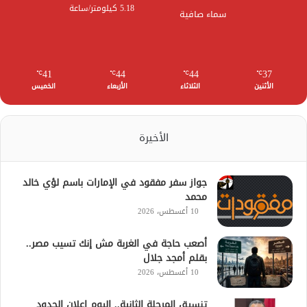
5.18 كيلومتر/ساعة
سماء صافية
41
44
44
37
℃
℃
℃
℃
الأثنين
الثلاثاء
الأربعاء
الخميس
الأخيرة
جواز سفر مفقود في الإمارات باسم لؤي خالد
محمد
10 أغسطس، 2026
أصعب حاجة في الغربة مش إنك تسيب مصر..
بقلم أمجد جلال
10 أغسطس، 2026
تنسيق المرحلة الثانية.. اليوم إعلان الحدود