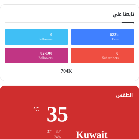
تابعنا علي
0
622k
Followers
Fans
82٬100
0
Followers
Subscribers
704K
الطقس
35
℃
Kuwait
37º - 35º
74%