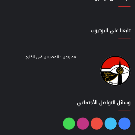
تابعنا علي اليوتيوب
مصريون : للمصريين في الخارج
وسائل التواصل الأجتماعي
فيسبوك
تويتر
يوتيوب
انستقرام
واتساب