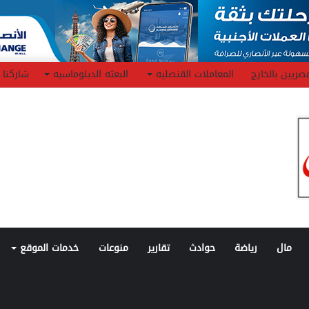
صريين بالخارج
المعاملات القنصليه
البعثه الدبلوماسيه
شاركنا
مال
رياضة
حوادث
تقارير
منوعات
خدمات الموقع