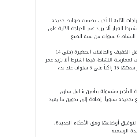
ر أو الدراجات الآلية للتأجير، تضمنت ضوابط جديدة
رط القرار ألا يزيد عمر الدراجة الآلية على
كما حدد الحد الأقصى لعمر السيارات الخاصة ومركبات النقل الخفيف والحافلات الصغيرة (حتى 14
 سنوات عند بداية الترخيص، وبحد أقصى 8 سنوات لممارسة النشاط، فيما اشترط ألا يزيد عمر
مركبات النقل المتوسط والشاحنات والحافلات التي تتجاوز سعتها 15 راكباً على 5 سنوات عند بدء
ة للتأجير مشمولة بتأمين شامل ساري
 تجديده سنوياً، إضافة إلى تدوين ما يفيد
الشركات والمؤسسات القائمة مهلة 3 أشهر لتوفيق أوضاعها وفق الأحكام الجديدة،
يدة الرسمية.