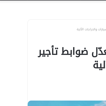
عن
يارات والدراجات الآلية
دّل ضوابط تأجير
لية