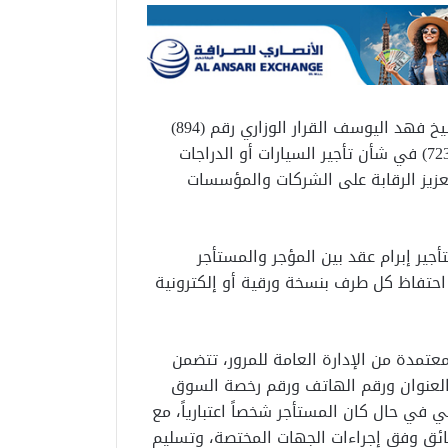
أصدر النائب الأول لرئيس مجلس الوزراء وزير الداخلية الشيخ فهد اليوسف القرار الوزاري رقم (894)
لسنة 2026 بتعديل بعض أحكام القرار الوزاري رقم (723/2020) في شأن تأجير السيارات أو الدراجات
تعزيز الرقابة على الشركات والمؤسسات
أجير إبرام عقد بين المؤجر والمستأجر
ع احتفاظ كل طرف بنسخة ورقية أو إلكترونية
معتمدة من الإدارة العامة للمرور، تتضمن
والعنوان ورقم الهاتف ورقم رخصة السوق
ني في حال كان المستأجر شخصاً اعتبارياً، مع
سائق وفق إجراءات الجهات المختصة، وتسليم