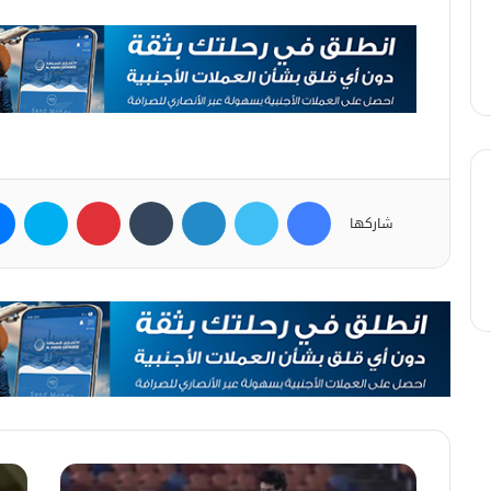
فيسبوك
تويتر
لينكدإن
بينتيريست
سكاي
شاركها