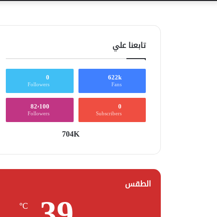
تابعنا علي
0
622k
Followers
Fans
82٬100
0
Followers
Subscribers
704K
الطقس
39
℃