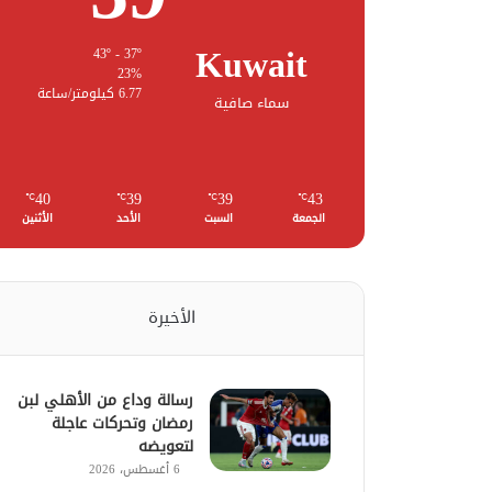
Kuwait
43º - 37º
23%
6.77 كيلومتر/ساعة
سماء صافية
40
39
39
43
℃
℃
℃
℃
الجمعة
السبت
الأحد
الأثنين
الأخيرة
رسالة وداع من الأهلي لبن
رمضان وتحركات عاجلة
لتعويضه
6 أغسطس، 2026