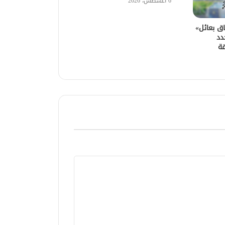
6 أغسطس، 2026
اق بعائل»
دد
قة