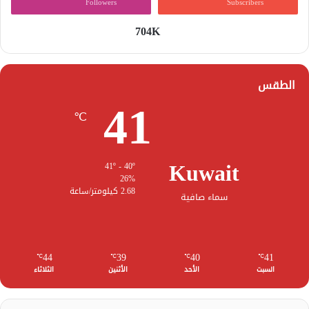
Followers
Subscribers
704K
الطقس
41
℃
Kuwait
41º - 40º
26%
2.68 كيلومتر/ساعة
سماء صافية
44
39
40
41
℃
℃
℃
℃
السبت
الأحد
الأثنين
الثلاثاء