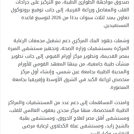
صندوق مواجهة الطوارئ الطبية، مع التركيز على جراحات
القلب والمفاصل وزراعة القرنية، إلى جانب توقيع بروتوكول
تعاون يمتد لثلاث سنوات بدءًا من 2026 لتوسيع قاعدة
المستفيدين.
وشملت جهود البنك المركزي دعم تشغيل مجمعات الرعاية
المركزة بمستشفيات وزارة الصحة، وتجهيز مستشفى المبرة
بمصر القديمة، وتطوير مركز أورام الفيوم، إلى جانب تطوير
منشآت طبية جامعية، من بينها المعهد القومي للأورام
والمدينة الطبية بجامعة عين شمس، وإنشاء أول مركز
متخصص لزراعة الكبد في الشرق الأوسط وإفريقيا بجامعة
المنصورة.
وامتدت المساهمات إلى دعم عدد من المستشفيات والمراكز
الطبية المتخصصة، منها مركز مجدي يعقوب العالمي للقلب،
ومستشفى أهل مصر لعلاج الحروق، ومستشفى بهية
بالشيخ زايد، ومستشفى عبلة الكحلاوي لرعاية مرضى
الزهايمر وكبار السن.