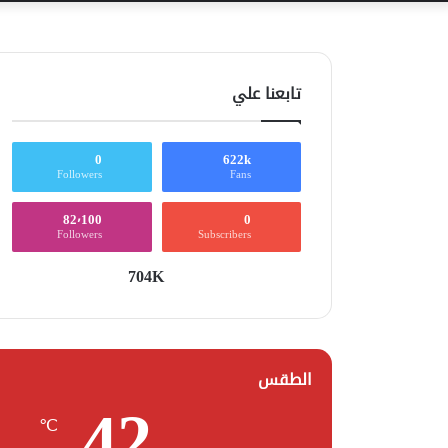
تابعنا علي
0
622k
Followers
Fans
82٬100
0
Followers
Subscribers
704K
الطقس
42
℃