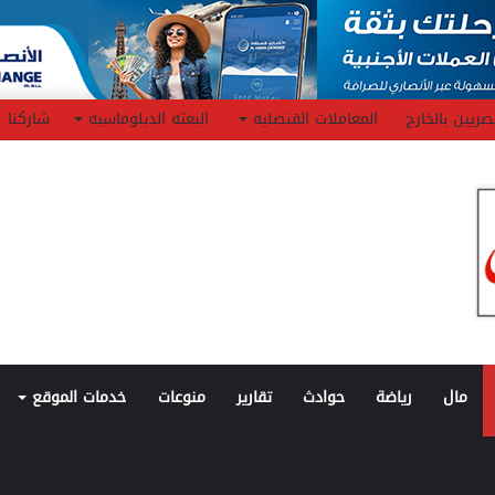
صريين بالخارج
المعاملات القنصليه
البعثه الدبلوماسيه
شاركنا
مال
رياضة
حوادث
تقارير
منوعات
خدمات الموقع