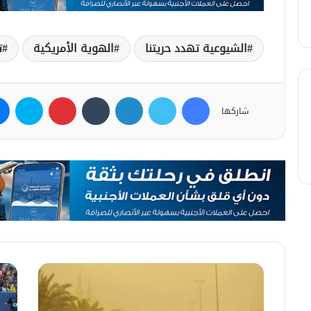
الشيوعية تهدد حريتنا
الهوية الأمريكية
ت
فيسبوك
تويتر
لينكدإن
بينتيريست
سكاي
شاركها