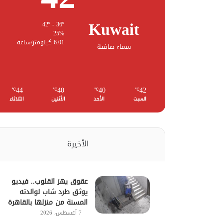
Kuwait
42º - 36º
25%
6.01 كيلومتر/ساعة
سماء صافية
44
40
40
42
℃
℃
℃
℃
السبت
الأحد
الأثنين
الثلاثاء
الأخيرة
عقوق يهز القلوب.. فيديو
يوثق طرد شاب لوالدته
المسنة من منزلها بالقاهرة
7 أغسطس، 2026