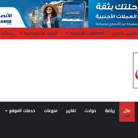
صريين بالخارج
المعاملات القنصليه
البعثه الدبلوماسيه
شاركنا
مال
رياضة
حوادث
تقارير
منوعات
خدمات الموقع