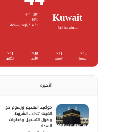
Kuwait
44º - 39º
19%
4.51 كيلومتر/ساعة
سماء صافية
41
39
41
43
℃
℃
℃
℃
الجمعة
السبت
الأحد
الأثنين
الأخيرة
مواعيد التقديم ورسوم حج
القرعة 2027.. الشروط
وطرق التسجيل وخطوات
السداد