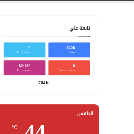
تابعنا علي
0
622k
Followers
Fans
82٬100
0
Followers
Subscribers
704K
الطقس
44
℃