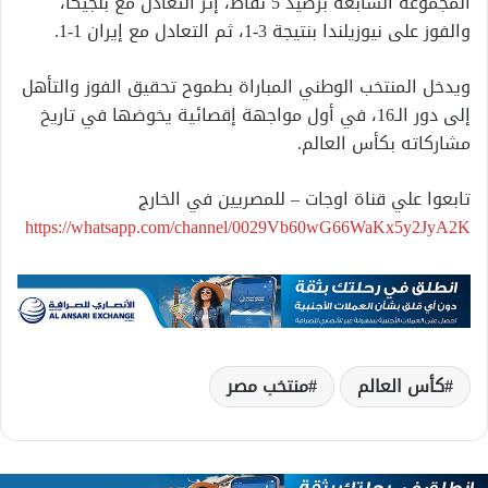
المجموعة السابعة برصيد 5 نقاط، إثر التعادل مع بلجيكا،
والفوز على نيوزيلندا بنتيجة 3-1، ثم التعادل مع إيران 1-1.
ويدخل المنتخب الوطني المباراة بطموح تحقيق الفوز والتأهل
إلى دور الـ16، في أول مواجهة إقصائية يخوضها في تاريخ
مشاركاته بكأس العالم.
تابعوا علي قناة اوجات – للمصريين في الخارج
https://whatsapp.com/channel/0029Vb60wG66WaKx5y2JyA2K
كأس العالم
منتخب مصر