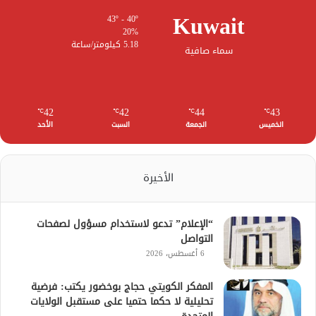
Kuwait
43º - 40º
20%
5.18 كيلومتر/ساعة
سماء صافية
42
42
44
43
℃
℃
℃
℃
الخميس
الجمعة
السبت
الأحد
الأخيرة
“الإعلام” تدعو لاستخدام مسؤول لصفحات
التواصل
6 أغسطس، 2026
المفكر الكويتي حجاج بوخضور يكتب: فرضية
تحليلية لا حكما حتميا على مستقبل الولايات