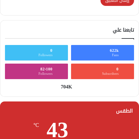
تابعنا علي
0
622k
Followers
Fans
82٬100
0
Followers
Subscribers
704K
الطقس
43
℃