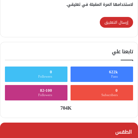
لاستخدامها المرة المقبلة في تعليقي.
تابعنا علي
0
622k
Followers
Fans
82٬100
0
Followers
Subscribers
704K
الطقس