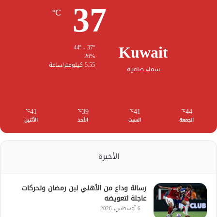
37
℃
Kuwait
44º - 37º
26%
5.55 كيلومتر/ساعة
سماء صافية
41
39
41
44
℃
℃
℃
℃
الجمعة
السبت
الأحد
الأثنين
الأخيرة
رسالة وداع من الأهلي لبن رمضان وتحركات
عاجلة لتعويضه
6 أغسطس، 2026