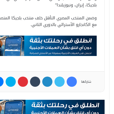
بلجيكا، إيران، ونيوزيلندا”
مع الكانجارو الأسترالي بالدوري الثاني.
فيسبوك
تويتر
لينكدإن
بينتيريست
سكاي
شاركها