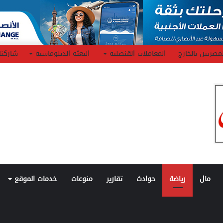
مصريين بالخارج
المعاملات القنصليه
البعثه الدبلوماسيه
شاركنا
مال
رياضة
حوادث
تقارير
منوعات
خدمات الموقع