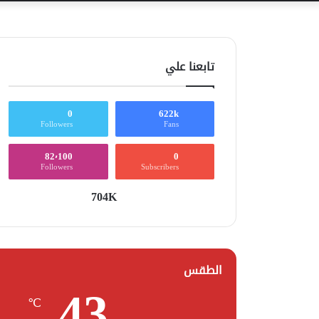
تابعنا علي
0
622k
Followers
Fans
82٬100
0
Followers
Subscribers
704K
الطقس
43
℃