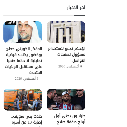
اخر الاخبار
الإعلام تدعو لاستخدام
المفكر الكويتي حجاج
مسؤول لصفحات
بوخضور يكتب: فرضية
التواصل
تحليلية لا حكما حتميا
على مستقبل الولايات
6 أغسطس، 2026
المتحدة
6 أغسطس، 2026
طرابزون يجني أول
حادث بني سويف..
أرباح صفقة صلاح
إصابة 13 من أسرة