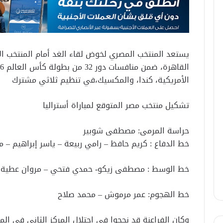
يستعد المنتخب المصري لخوض لقاء الغد أمام المنتخب ال
الأمريكية، كندا، والمكسيك،في تنظيم ثلاثي مشترك
تشكيل منتخب مصر المتوقع لمباراة أستراليا
حراسة المرمى: مصطفى شوبير
خط الدفاع : كريم حافظ – رامي ربيعة – ياسر إبراهيم – 
خط الوسط : مصطفى زيكو- حمدي فتحي – مروان عطية –
خط الهجوم: عمر مرموش – محمد صلاح
وكان الفراعنة قد نجحوا في احتلال المركز الثاني في ال