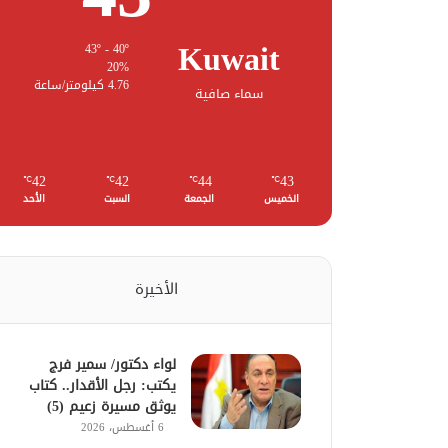
Kuwait
43º - 40º
20%
4.76 كيلومتر/ساعة
سماء صافية
42
42
44
43
℃
℃
℃
℃
الخميس
الجمعة
السبت
الأحد
الأخيرة
لواء دكتور/ سمير فرج
يكتب: رجل الأقدار.. كتاب
يوثق مسيرة زعيم (5)
6 أغسطس، 2026