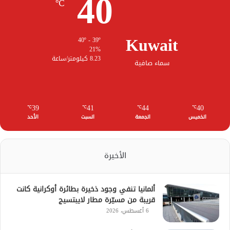
40
℃
Kuwait
40º - 39º
21%
8.23 كيلومتر/ساعة
سماء صافية
39
41
44
40
℃
℃
℃
℃
الخميس
الجمعة
السبت
الأحد
الأخيرة
ألمانيا تنفي وجود ذخيرة بطائرة أوكرانية كانت
قريبة من مسيّرة مطار لايبتسيج
6 أغسطس، 2026