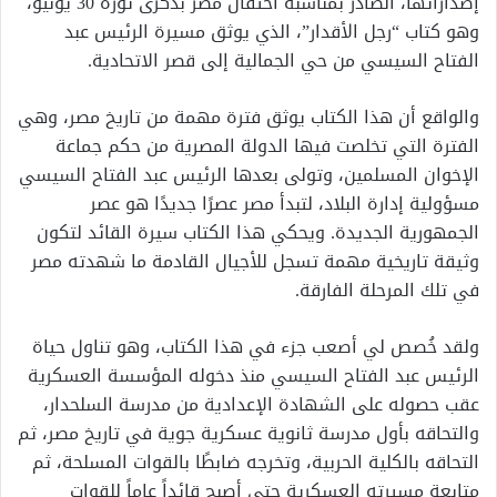
إصداراتها، الصادر بمناسبة احتفال مصر بذكرى ثورة 30 يونيو،
وهو كتاب “رجل الأقدار”، الذي يوثق مسيرة الرئيس عبد
الفتاح السيسي من حي الجمالية إلى قصر الاتحادية.
والواقع أن هذا الكتاب يوثق فترة مهمة من تاريخ مصر، وهي
الفترة التي تخلصت فيها الدولة المصرية من حكم جماعة
الإخوان المسلمين، وتولى بعدها الرئيس عبد الفتاح السيسي
مسؤولية إدارة البلاد، لتبدأ مصر عصرًا جديدًا هو عصر
الجمهورية الجديدة. ويحكي هذا الكتاب سيرة القائد لتكون
وثيقة تاريخية مهمة تسجل للأجيال القادمة ما شهدته مصر
في تلك المرحلة الفارقة.
ولقد خُصص لي أصعب جزء في هذا الكتاب، وهو تناول حياة
الرئيس عبد الفتاح السيسي منذ دخوله المؤسسة العسكرية
عقب حصوله على الشهادة الإعدادية من مدرسة السلحدار،
والتحاقه بأول مدرسة ثانوية عسكرية جوية في تاريخ مصر، ثم
التحاقه بالكلية الحربية، وتخرجه ضابطًا بالقوات المسلحة، ثم
متابعة مسيرته العسكرية حتى أصبح قائداً عاماً للقوات