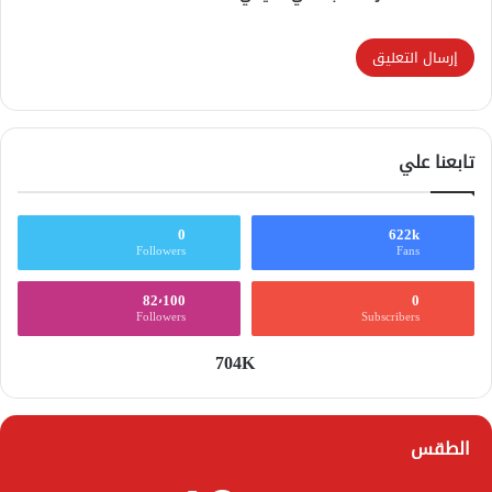
تابعنا علي
0
622k
Followers
Fans
82٬100
0
Followers
Subscribers
704K
الطقس