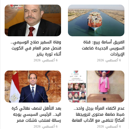
الفريق أسامة ربيع: قناة
وفاة السفير صلاح الوسيمي..
السويس الجديدة ضاعفت
قنصل مصر العام في الكويت
الإيرادات
أثناء ثورة يناير
6 أغسطس، 2026
6 أغسطس، 2026
عدم اكتفاء المرأة برجل واحد..
بعد التأهل لنصف نهائي كرة
ضبط صانعة محتوى لترويجها
اليد.. الرئيس السيسي يوجه
أفكارًا تتنافى مع الآداب العامة
رسالة لمنتخب ناشئات مصر
6 أغسطس، 2026
6 أغسطس، 2026