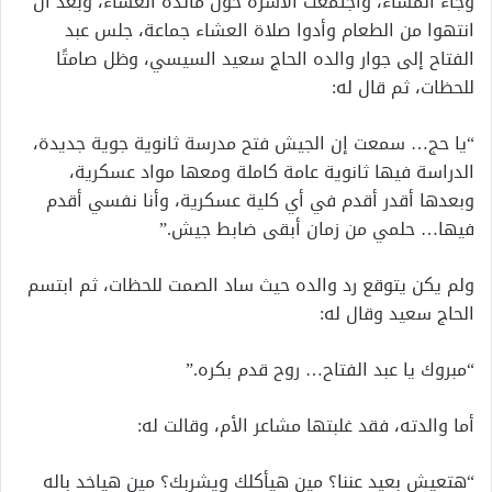
وجاء المساء، واجتمعت الأسرة حول مائدة العشاء، وبعد أن
انتهوا من الطعام وأدوا صلاة العشاء جماعة، جلس عبد
الفتاح إلى جوار والده الحاج سعيد السيسي، وظل صامتًا
للحظات، ثم قال له:
“يا حج… سمعت إن الجيش فتح مدرسة ثانوية جوية جديدة،
الدراسة فيها ثانوية عامة كاملة ومعها مواد عسكرية،
وبعدها أقدر أقدم في أي كلية عسكرية، وأنا نفسي أقدم
فيها… حلمي من زمان أبقى ضابط جيش.”
ولم يكن يتوقع رد والده حيث ساد الصمت للحظات، ثم ابتسم
الحاج سعيد وقال له:
“مبروك يا عبد الفتاح… روح قدم بكره.”
أما والدته، فقد غلبتها مشاعر الأم، وقالت له:
“هتعيش بعيد عننا؟ مين هيأكلك ويشربك؟ مين هياخد باله