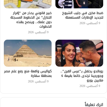
ضبط مخزن في جليب الشيوخ
خبير قانوني يحذر من “إقرار
لتجديد الإطارات المستعملة
التنازل” عن الخطوط المسجلة
دون علمك.. وينصح بهذه
9 أغسطس، 2026
الخطوات
9 أغسطس، 2026
رونالدو يحتفل بـ”عرس القرن”..
كواليس واقعة منع رفع علم مصر
وجورجينا ترتدى خاتما بقيمة 6
بمنطقة سقارة
ملايين يورو
9 أغسطس، 2026
9 أغسطس، 2026
اترك تعليقاً