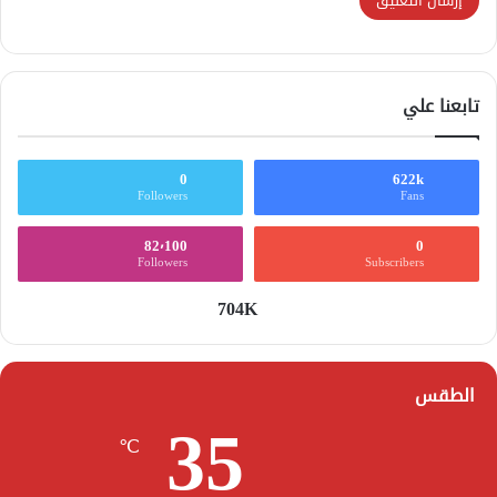
تابعنا علي
0
622k
Followers
Fans
82٬100
0
Followers
Subscribers
704K
الطقس
35
℃