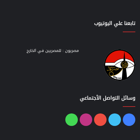
تابعنا علي اليوتيوب
مصريون : للمصريين في الخارج
وسائل التواصل الأجتماعي
فيسبوك
تويتر
يوتيوب
انستقرام
واتساب