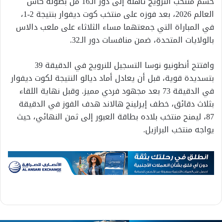
حسم منتخب النرويج تأهله إلى دور الـ16 من بطولة كأس
العالم 2026، بعد فوزه على منتخب كوت ديفوار بنتيجة 2-1،
في المباراة التي جمعتهما مساء الثلاثاء على ملعب دالاس
بالولايات المتحدة، ضمن منافسات دور الـ32.
وافتتح أنطونيو نوسا التسجيل للنرويج في الدقيقة 39
بتسديدة قوية، قبل أن يعادل أماد ديالو النتيجة لكوت ديفوار
في الدقيقة 73 بعد مجهود فردي مميز. وقبل نهاية اللقاء
بثلاث دقائق، خطف إيرلينج هالاند هدف الفوز في الدقيقة
87، ليمنح منتخب بلاده بطاقة العبور إلى ثمن النهائي، حيث
يواجه منتخب البرازيل.