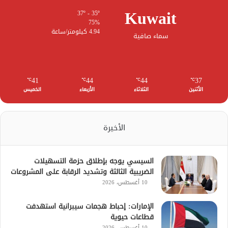
Kuwait
37º - 35º
75%
4.94 كيلومتر/ساعة
سماء صافية
41
44
44
37
℃
℃
℃
℃
الأثنين
الثلاثاء
الأربعاء
الخميس
الأخيرة
السيسي يوجه بإطلاق حزمة التسهيلات
الضريبية الثالثة وتشديد الرقابة على المشروعات
10 أغسطس، 2026
الإمارات: إحباط هجمات سيبرانية استهدفت
قطاعات حيوية
10 أغسطس، 2026