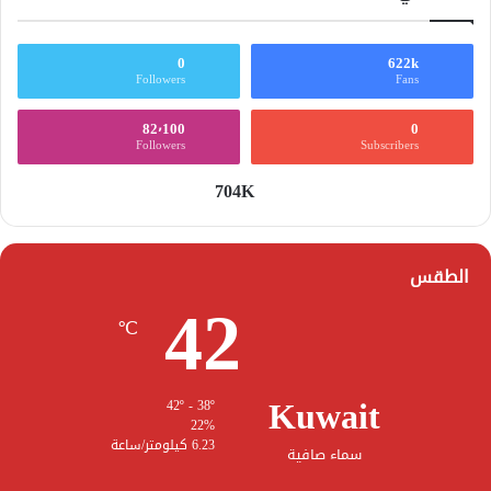
0
622k
Followers
Fans
82٬100
0
Followers
Subscribers
704K
الطقس
42
℃
Kuwait
42º - 38º
22%
6.23 كيلومتر/ساعة
سماء صافية