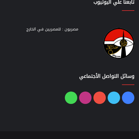
تابعنا علي اليوتيوب
مصريون : للمصريين في الخارج
وسائل التواصل الأجتماعي
فيسبوك
تويتر
يوتيوب
انستقرام
واتساب