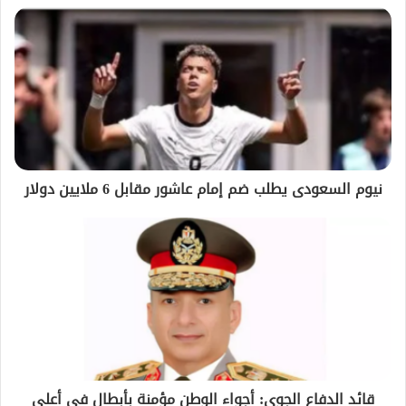
نيوم السعودى يطلب ضم إمام عاشور مقابل 6 ملايين دولار
قائد الدفاع الجوي: أجواء الوطن مؤمنة بأبطال في أعلى