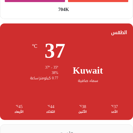
704K
الطقس
37
℃
Kuwait
37º - 35º
38%
0.77 كيلومتر/ساعة
سماء صافية
45
44
38
37
℃
℃
℃
℃
الأحد
الأثنين
الثلاثاء
الأربعاء