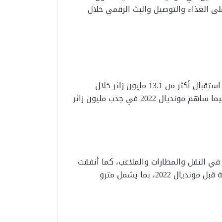
لى الغذاء والتوصيل والبث الرقمي خلال
تُعد السياحة أكبر المستفيدين، حيث تشير التقديرات إلى استقبال أكثر من 13.1 مليون زائر خلال
مونديال 2026، مع تسجيل نحو 21.3 مليون ليلة فندقية، فيما ساهم مونديال 2022 في جذب مليون زائر
في النقل والمطارات والملاعب، كما أنفقت
قطر ما بين 200 و300 مليار دولار على تطوير بنيتها التحتية قبل مونديال 2022، بما يشمل مترو