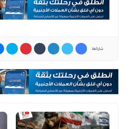
فيسبوك
تويتر
لينكدإن
بينتيريست
سكاي
شاركها