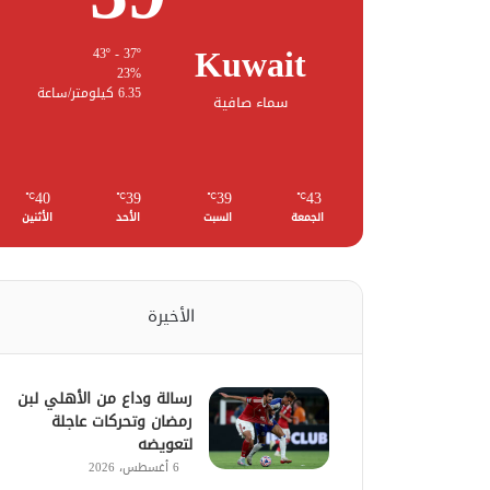
Kuwait
43º - 37º
23%
6.35 كيلومتر/ساعة
سماء صافية
40
39
39
43
℃
℃
℃
℃
الجمعة
السبت
الأحد
الأثنين
الأخيرة
رسالة وداع من الأهلي لبن
رمضان وتحركات عاجلة
لتعويضه
6 أغسطس، 2026