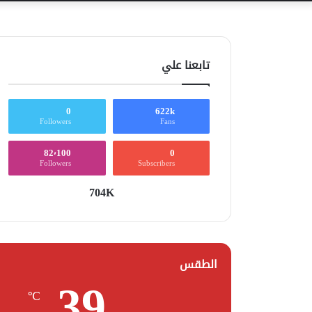
تابعنا علي
0
622k
Followers
Fans
82٬100
0
Followers
Subscribers
704K
الطقس
39
℃