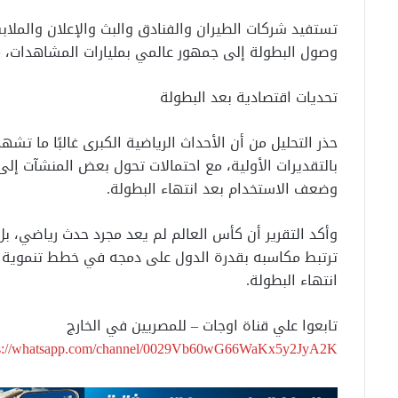
تستفيد شركات الطيران والفنادق والبث والإعلان والملا
وصول البطولة إلى جمهور عالمي بمليارات المشاهدات، م
تحديات اقتصادية بعد البطولة
بالتقديرات الأولية، مع احتمالات تحول بعض المنشآت إلى
وضعف الاستخدام بعد انتهاء البطولة.
وأكد التقرير أن كأس العالم لم يعد مجرد حدث رياضي، 
ترتبط مكاسبه بقدرة الدول على دمجه في خطط تنموية ط
انتهاء البطولة.
تابعوا علي قناة اوجات – للمصريين في الخارج
ps://whatsapp.com/channel/0029Vb60wG66WaKx5y2JyA2K