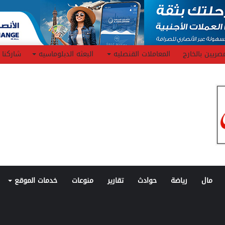
صريين بالخارج
المعاملات القنصليه
البعثه الدبلوماسيه
شاركنا
مال
رياضة
حوادث
تقارير
منوعات
خدمات الموقع