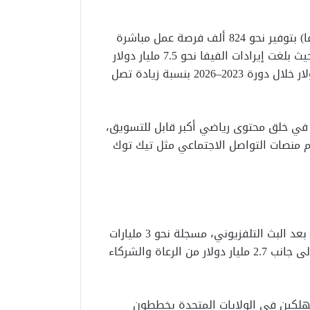
أشار التحليل إلى توقعات الاتحاد الدولي لكرة القدم (فيفا) بتوفير نحو 824 ألف فرصة عمل مباشرة
وغير مباشرة، إلى جانب ارتفاع كبير في العوائد المالية، حيث بلغت إيرادات الفيفا نحو 7.5 مليار دولار
في مونديال 2022، ومن المتوقع أن تصل إلى 13 مليار دولار خلال دورة 2023–2026 بنسبة زيادة تصل
مباريات إلى 104 مباريات أسهم في خلق محتوى رياضي أكبر قابل للتسويق،
م منصات التواصل الاجتماعي مثل تيك توك
جاءت إيرادات التذاكر وخدمات الضيافة في المرتبة الثانية بعد البث التلفزيوني، مسجلة نحو 3 مليارات
دولار، مقارنة بـ950 مليون دولار في مونديال قطر 2022، إلى جانب 2.7 مليار دولار من الرعاة والشركاء
Morgan Stanl أن 44% من المستهلكين في الولايات المتحدة يخططون