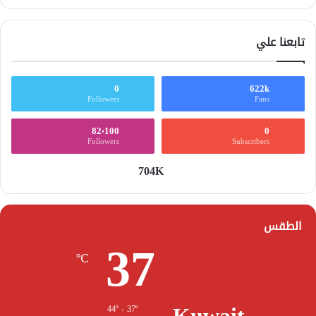
تابعنا علي
0
622k
Followers
Fans
82٬100
0
Followers
Subscribers
704K
الطقس
37
℃
44º - 37º