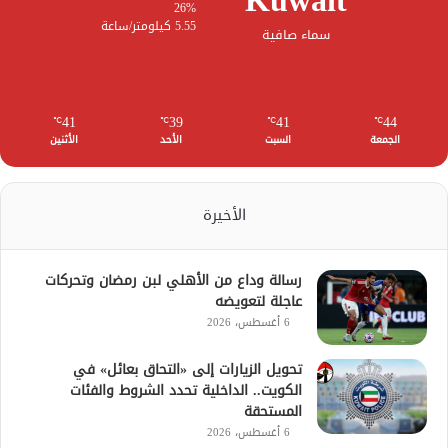
Kuwait
26%
5.55 كيلومتر/ساعة
سماء صافية
41
39
41
44
℃
℃
℃
℃
الجمعة
السبت
الأحد
الأثنين
الأخيرة
رسالة وداع من الأهلي لبن رمضان وتحركات
عاجلة لتعويضه
6 أغسطس، 2026
تحويل الزيارات إلى «التحاق بعائل» في
الكويت.. الداخلية تحدد الشروط والفئات
المستحقة
6 أغسطس، 2026