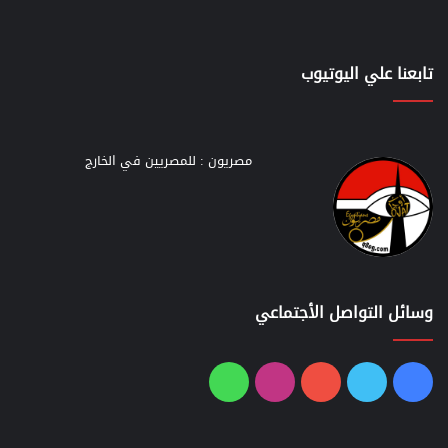
تابعنا علي اليوتيوب
مصريون : للمصريين في الخارج
وسائل التواصل الأجتماعي
فيسبوك
تويتر
يوتيوب
انستقرام
واتساب