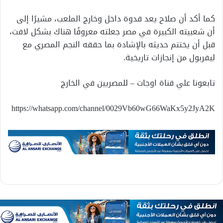
كما أكد أن صلاح يعد قدوة داخل وخارج الملعب، مشيرًا إلى
أن شعبيته الكبيرة في مصر جعلته معروفًا هناك بشكل لافت،
قبل أن يختتم حديثه بالإشادة بما حققه النجم المصري مع
ليفربول من إنجازات تاريخية.
تابعونا علي قناة اوجات – للمصريين في الخارج
https://whatsapp.com/channel/0029Vb60wG66WaKx5y2JyA2K