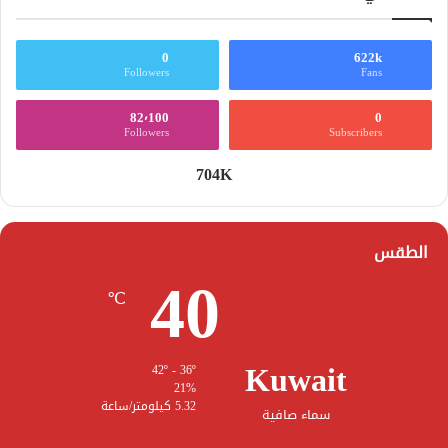
0
622k
Followers
Fans
82٬100
0
Followers
Subscribers
704K
الطقس
40
℃
Kuwait
42º - 36º
21%
5.32 كيلومتر/ساعة
سماء صافية