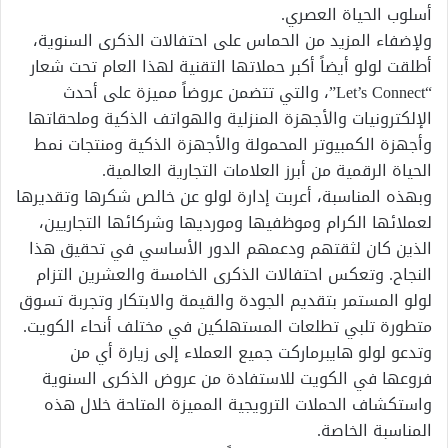
أسلوب الحياة العصري.
ولإضفاء المزيد من الحماس على احتفالات الذكرى السنوية،
أطلقت لولو أيضاً أكبر حملاتها التقنية لهذا العام تحت شعار
“Let’s Connect”، والتي تتضمن عروضاً مميزة على أحدث
الإلكترونيات والأجهزة المنزلية والهواتف الذكية وملحقاتها
وأجهزة الكمبيوتر المحمولة والأجهزة الذكية ومنتجات نمط
الحياة الرقمية من أبرز العلامات التجارية العالمية.
وبهذه المناسبة، أعربت إدارة لولو عن خالص شكرها وتقديرها
لعملائها الكرام وموظفيها ومورديها وشركائها التجاريين،
الذين كان لثقتهم ودعمهم الدور الأساسي في تحقيق هذا
النجاح. وتعكس احتفالات الذكرى الخامسة والعشرين التزام
لولو المستمر بتقديم الجودة والقيمة والابتكار وتجربة تسوق
متطورة تلبي تطلعات المستهلكين في مختلف أنحاء الكويت.
وتدعو لولو هايبرماركت جميع العملاء إلى زيارة أي من
فروعها في الكويت للاستفادة من عروض الذكرى السنوية
واستكشاف الحملات الترويجية المميزة المتاحة خلال هذه
المناسبة الخاصة.