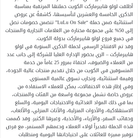
أطلقت لولو هايبرماركت الكويت حملتها المرتقبة بمناسبة
الذكرى الخامسة والعشرين لتأسيسها، كاشفةً عن عروض
استثنائية ضمن حملة “LuLu On Sale” تتضمن خصومات تصل
إلى 50% على مجموعة مختارة من العلامات التجارية والمنتجات
في جميع فروع لولو هايبرماركت بدولة الكويت.
وقد تم الافتتاح الرسمي لحملة الذكرى السنوية في لولو
هايبرماركت – الري بحضور الإدارة العليا للشركة إلى جانب عدد
من العملاء والضيوف، احتفاءً بمرور 25 عاماً من خدمة
المتسوقين في الكويت من خلال تقديم منتجات عالية الجودة،
وقيمة استثنائية، وتجارب تسوق عالمية المستوى.
وفي إطار هذه الاحتفالات، يمكن للعملاء الاستفادة من
عروض خاصة تشمل مجموعة واسعة من الفئات والمنتجات،
بما في ذلك المواد الغذائية والاحتياجات اليومية، والسلع
الاستهلاكية، والأدوات المنزلية، والأثاث المنزلي، والألعاب،
وحقائب السفر، والأزياء، والأحذية، وغيرها الكثير. وقد صُممت
هذه الحملة تقديراً لولاء العملاء ودعمهم المستمر، مع فرص
توفير مميزة للعائلات على احتياجاتها اليومية ومتطلبات