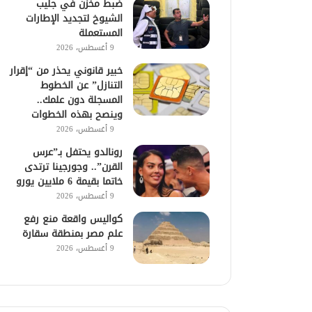
ضبط مخزن في جليب
الشيوخ لتجديد الإطارات
المستعملة
9 أغسطس، 2026
خبير قانوني يحذر من “إقرار
التنازل” عن الخطوط
المسجلة دون علمك..
وينصح بهذه الخطوات
9 أغسطس، 2026
رونالدو يحتفل بـ”عرس
القرن”.. وجورجينا ترتدى
خاتما بقيمة 6 ملايين يورو
9 أغسطس، 2026
كواليس واقعة منع رفع
علم مصر بمنطقة سقارة
9 أغسطس، 2026