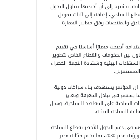
امة، مشيرة إلى أن أجندتها تتناول التحول
قطاع السياحي، إضافة إلى آليات تمويل
ادق والمنتجعات وفق معايير العمارة
ستدامة أصبحت معيارًا أساسيًا في تقييم
اون بين الحكومات والقطاع الخاص لتطوير
لشهادات البيئية وشهادة النجمة الخضراء
لمستثمرين.
 إن المؤتمر يستهدف بناء شراكات دولية
ما يسهم في تبادل المعرفة وتعزيز
ات المناخية على المقاصد السياحية، وسبل
افة السياحة البيئية.
م في دعم التحول الأخضر بقطاع السياحة
وتعزيز مساهمته في تحقيق أهداف التنمية المستدامة ورؤية مصر 2030، بما يدعم مكانة مصر