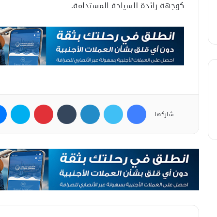
كوجهة رائدة للسياحة المستدامة.
فيسبوك
تويتر
لينكدإن
بينتيريست
سكاي
شاركها