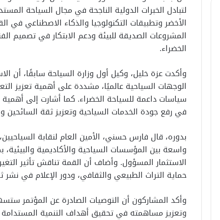
لتبادل الخبرات الدولية الناجحة في مجال السياحة المستد
الأخضر وتطبيقات التكنولوجيا والذكاء الاصطناعي في ال
المشروعات الصديقة للبيئة ودعم الابتكار في تصميم الفن
الخضراء.
وأكدت عزة خليل، وكيل أول وزارة السياحة سابقًا، أن الا
الوجهات السياحية عالميًا، مشددة على أهمية تعزيز التع
سياسات داعمة للسياحة الخضراء. كما أشارت إلى أهمية ا
في رفع جودة الخدمات السياحية وتعزيز ثقة السائحين وا
بدوره، قال فارس حسني، الأمين العام لنقابة السياحيين،
واسعة بين المؤسسات السياحية والأكاديمية والبيئية، ب
الاستثمار المسؤول. وأضاف أن القمة تناقش تأثير التغير
حماية التراث الطبيعي والثقافي، ودور الإعلام في نشر ثق
وأكد المشاركون أن التوصيات الصادرة عن المؤتمر ستسه