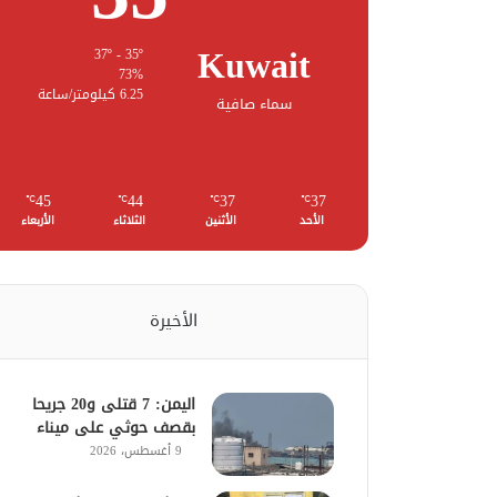
Kuwait
37º - 35º
73%
6.25 كيلومتر/ساعة
سماء صافية
45
44
37
37
℃
℃
℃
℃
الأحد
الأثنين
الثلاثاء
الأربعاء
الأخيرة
اليمن: 7 قتلى و20 جريحا
بقصف حوثي على ميناء
9 أغسطس، 2026