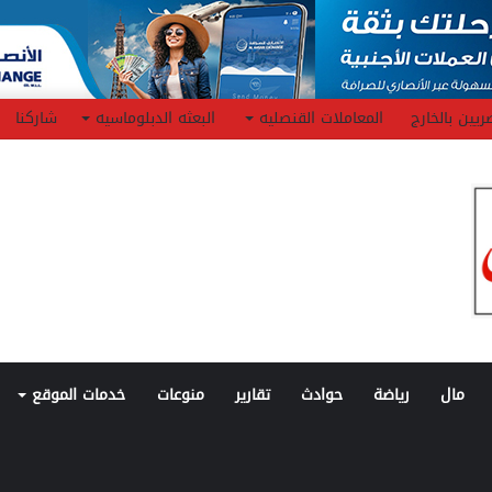
ريين بالخارج
المعاملات القنصليه
البعثه الدبلوماسيه
شاركنا
مال
رياضة
حوادث
تقارير
منوعات
خدمات الموقع