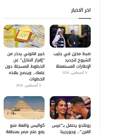
اخر الاخبار
ضبط مخزن في جليب
خبير قانوني يحذر من
الشيوخ لتجديد
“إقرار التنازل” عن
الإطارات المستعملة
الخطوط المسجلة دون
علمك.. وينصح بهذه
9 أغسطس، 2026
الخطوات
9 أغسطس، 2026
رونالدو يحتفل بـ”عرس
كواليس واقعة منع
القرن”.. وجورجينا
رفع علم مصر بمنطقة