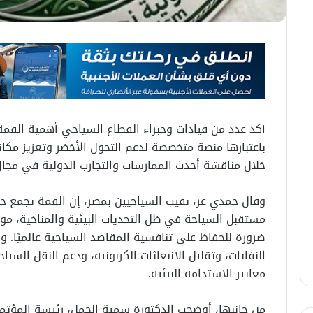
أكد عدد من قيادات وخبراء القطاع السياحي أهمية القمة 
باعتبارها منصة متخصصة لدعم التحول الأخضر وتعزيز مكا
خلال مناقشة أحدث الممارسات والتجارب الدولية في مجال 
وقال حمدي عز، نقيب السياحيين بمصر، إن القمة تجمع خ
مستقبل السياحة في ظل التحديات البيئية والمناخية، موض
ضرورة للحفاظ على تنافسية المقاصد السياحية عالميًا. و
النفايات، وتقليل الانبعاثات الكربونية، ودعم النقل السي
معايير الاستدامة البيئية.
من جانبها، أوضحت الدكتورة سمية الجمل، رئيسة المؤتمر