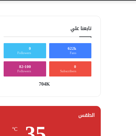
تابعنا علي
0
622k
Followers
Fans
82٬100
0
Followers
Subscribers
704K
الطقس
35
℃