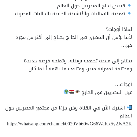
قصص نجاح المصريين حول العالم
تغطية الفعاليات والأنشطة الخاصة بالجاليات المصرية
لماذا أوجات؟
لأننا نؤمن أن المصري في الخارج يحتاج إلى أكثر من مجرد
خبر…
يحتاج إلى منصة تجمعه بوطنه، وتمنحه فرصة جديدة
ومختلفة لمعرفة مصر، ومتابعة ما يهمه أينما كان.
أوجات…
عين المصريين في الخارج
اشترك الآن في القناة وكن جزءًا من مجتمع المصريين حول
العالم.
https://whatsapp.com/channel/0029Vb60wG66WaKx5y2JyA2K