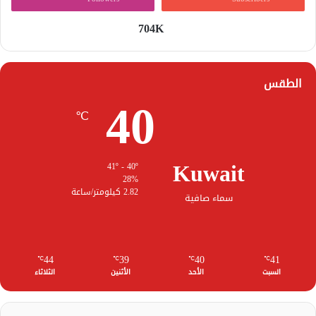
704K
الطقس
40
℃
Kuwait
41º - 40º
28%
2.82 كيلومتر/ساعة
سماء صافية
44
39
40
41
℃
℃
℃
℃
السبت
الأحد
الأثنين
الثلاثاء