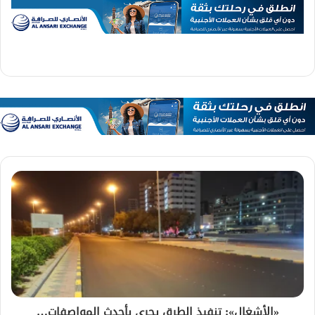
«الأشغال»: تنفيذ الطرق يجري بأحدث المواصفات…