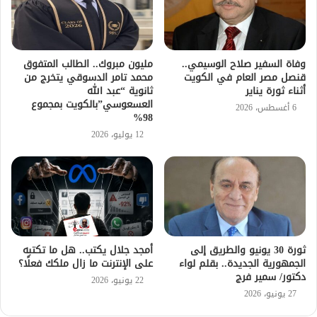
وفاة السفير صلاح الوسيمي..
مليون مبروك.. الطالب المتفوق
قنصل مصر العام في الكويت
محمد تامر الدسوقي يتخرج من
أثناء ثورة يناير
ثانوية “عبد الله
العسعوسي”بالكويت بمجموع
6 أغسطس، 2026
98%
12 يوليو، 2026
ثورة 30 يونيو والطريق إلى
أمجد جلال يكتب.. هل ما تكتبه
الجمهورية الجديدة.. بقلم لواء
على الإنترنت ما زال ملكك فعلًا؟
دكتور/ سمير فرج
22 يونيو، 2026
27 يونيو، 2026