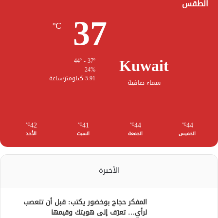
الطقس
37
℃
Kuwait
44º - 37º
24%
5.91 كيلومتر/ساعة
سماء صافية
42
41
44
44
℃
℃
℃
℃
الخميس
الجمعة
السبت
الأحد
الأخيرة
المفكر حجاج بوخضور يكتب: قبل أن تتعصب
لرأي… تعرّف إلى هويتك وقيمها