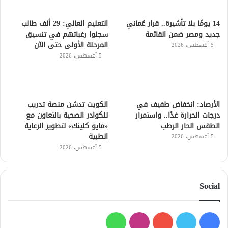
14 يومًا بلا تأشيرة.. قرار عُماني
التعليم العالي: 29 ألف طالب
جديد ومصر ضمن القائمة
سجلوا رغباتهم في تنسيق
المرحلة الأولى حتى الآن
5 أغسطس، 2026
5 أغسطس، 2026
الأرصاد: انخفاض طفيف في
الكويت تدشن منصة تدريب
درجات الحرارة غدًا.. واستمرار
للكوادر الصحية بالتعاون مع
الطقس الحار الرطب
«مايو كلينك» لتطوير الرعاية
الطبية
5 أغسطس، 2026
5 أغسطس، 2026
Social
فيسبوك
تويتر
يوتيوب
انستقرام
واتساب