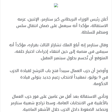
أعلن ​رئيس ‌الوزراء البريطاني كير ستارمر، ‌الإثنين، عزمه
‌الاستقالة، ‌مؤكدا ⁠أنه ⁠سيعمل ‌على ضمان ⁠انتقال سلس
⁠ومنظم ​للسلطة.
وقال ستارمر إنه أبلغ الملك تشارلز الثالث بقراره، مؤكداً أنه
سيبقى في منصبه إلى حين انتهاء إجراءات اختيار خلفه،
المتوقع أن تُحسم بحلول سبتمبر المقبل.
وأوضح أن حزب العمال سيبدأ فتح باب الترشح لقيادة الحزب
في 9 يوليو، تمهيداً لانتخاب زعيم جديد يتولى قيادة
الحكومة.
وتأتي الاستقالة بعد أقل من عامين على فوز حزب العمال
بالأغلبية في الانتخابات العامة، وسط تراجع شعبية ستارمر
وتصاعد الضغوط داخل الحزب خلال الأشهر الماضية.