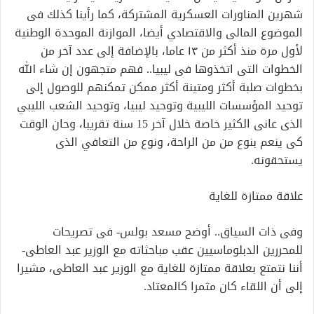
شهرين المناورات العسكرية المشتركة، كما رأينا كذلك فى
الموضوع المالى والاقتصادي أيضا، الموازنة الموحدة الوطنية
لأول مرة منذ أكثر من ١٣ عاما، بالإضافة إلى عدد آخر من
الخطوات التى اتخذوها فى ليبيا.. فهم متجهون إن شاء الله
بخطوات صلبة أكثر ومتينة أكثر ممكن تمكنهم للوصول إلى
توحيد المؤسسات الليبية وتوحيد ليبيا، وتوحيد الشعب الليبي
الذى عانى الكثير خاصة خلال آخر 15 سنة تقريبا، وحان الوقت
كى ينعم بنوع من من الراحة، ونوع من التعافي الذى
يستحقونه.
علاقة ممتازة للغاية
وفى ذات السياق.. أوضح مسعد بولس- فى تصريحات
للمحررين الدبلوماسيين عقب مباحثاته مع الوزير عبد العاطى-
أننا نتمتع بعلاقة ممتازة للغاية مع الوزير عبد العاطى، مشيرا
إلى أن اللقاء كان مثمرا كالمعتاد.