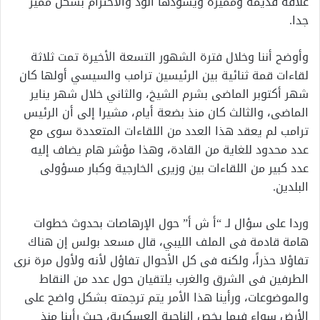
علاقة قديمة ومميزة ويسودها الود والاحترام بشكل مميز
جدا.
وأوضح أننا وخلال فترة الشهور التسعة الأخيرة تمت ثلاثة
لقاءات قمة ثنائية بين الرئيسين ترامب والسيسي أولها كان
شهر أكتوبر الماضى بشرم الشيخ، والثاني خلال شهر يناير
الماضى، والثالث كان منذ بضعة أيام، مشيرا إلى أن الرئيس
ترامب لم يعقد هذا العدد من اللقاءات المتعددة سوى مع
عدد محدود للغاية من القادة، وهذا مؤشر هام يضاف إليه
عدد كبير من اللقاءات بين وزيرى الخارجية وكبار مسؤولى
البلدين.
وردا على سؤال لـ “أ ش أ” حول الإرهاصات بحدوث خطوات
هامة قادمة فى الملف الليبي، قال مسعد بولس إن هناك
تفاؤلا حذراً، ولكنه فى كل الأحوال تفاؤل لأنه ولأول مرة نرى
الطرفين فى الشرق والغرب يلتقيان حول عدد من النقاط
والموضوعات، ورأينا هذا الأمر يتم ترجمته بشكل واضح على
الأرض سواء فيما يخص الناحية العسكرية، حيث رأينا منذ