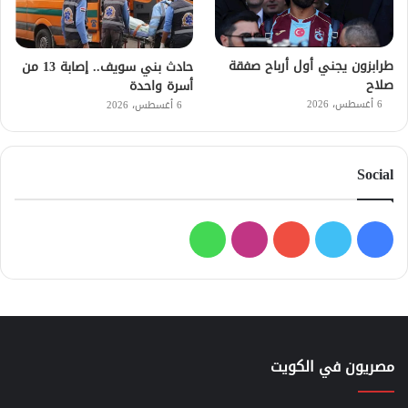
طرابزون يجني أول أرباح صفقة
حادث بني سويف.. إصابة 13 من
صلاح
أسرة واحدة
6 أغسطس، 2026
6 أغسطس، 2026
Social
فيسبوك
تويتر
يوتيوب
انستقرام
واتساب
مصريون في الكويت