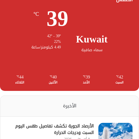
39
℃
Kuwait
42º - 39º
22%
4.49 كيلومتر/ساعة
سماء صافية
44
40
39
42
℃
℃
℃
℃
السبت
الأحد
الأثنين
الثلاثاء
الأخيرة
الأرصاد الجوية تكشف تفاصيل طقس اليوم
السبت ودرجات الحرارة