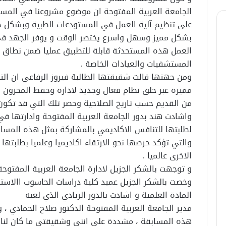
الجامعة العربية المفتوحة ان موضوع مشروعنا في المس
على تنظيم آلية العمل في المستودعات الطبية وبشكل خ
بشكل مميز وسهل واسرع يختصر الوقت و يوفر الجهد في 
العمل هذه المستحدثة قابلة للتطبيق عمليا ضمن نطاق الم
المستشفيات والعيادات الخاصة .
ومن جهتها قالت شقيقتها الطالبة فيروز الرفاعي ان ا
مميزة عبر خلق نظام فعال وجديد لادارة وحفظ المخزون ف
من القديم حسب تاريخ الصلاحية وحصر تلك التي قد تكون
واشادت هند بدور الجامعة العربية المفتوحة وادارتها في 
لطلبتها للتنافس الاكاديمي بالمشاركة بمثل هذه المساب
والتي تؤكد حرصها نحو الارتقاء اكاديميا وعلميا بطلبتها
الاخرى عالميا .
و توجهت بالشكر الجزيل لادارة الجامعة العربية المفتوح
وخصت بالشكر الجزيل عميد كلية دراسات الحاسوب االاست
المادة العلمية و اشادت بالدور الريادي الذي لعبه
مدير الجامعة العربية المفتوحة الدكتور صلاح الحمادي ،
هذه المسابقة ، مشددة على انني وشقيقتي ما كان لنا ا