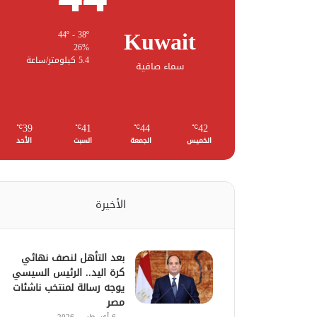
Kuwait
44º - 38º
26%
5.4 كيلومتر/ساعة
سماء صافية
39
41
44
42
℃
℃
℃
℃
الخميس
الجمعة
السبت
الأحد
الأخيرة
بعد التأهل لنصف نهائي
كرة اليد.. الرئيس السيسي
يوجه رسالة لمنتخب ناشئات
مصر