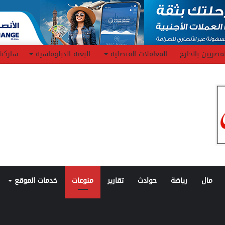
مصريين بالخارج
المعاملات القنصليه
البعثه الدبلوماسيه
شاركنا
مال
رياضة
حوادث
تقارير
منوعات
خدمات الموقع