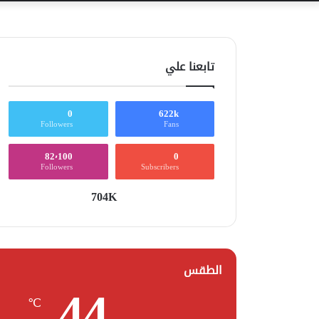
تابعنا علي
0
622k
Followers
Fans
82٬100
0
Followers
Subscribers
704K
الطقس
44
℃