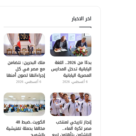
اخر الاخبار
بدءًا من 2026.. اللغة
ملك البحرين: نتضامن
اليابانية تدخل المدارس
مع مصر في كل
المصرية اليابانية
إجراءاتها لصون أمنها
6 أغسطس، 2026
6 أغسطس، 2026
إنجاز تاريخي لمنتخب
الكويت..ضبط 48
مصر لكرة الماء..
مخالفا بحملة تفتيشية
الناشئون يتأهلون لربع
بالشويح