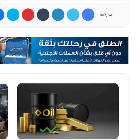
فيسبوك
تويتر
لينكدإن
بينتيريست
سكاي
شاركها