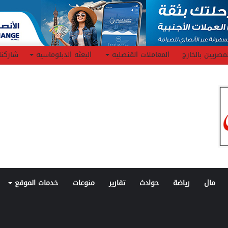
مصريين بالخارج
المعاملات القنصليه
البعثه الدبلوماسيه
شاركنا
مال
رياضة
حوادث
تقارير
منوعات
خدمات الموقع