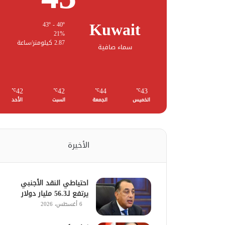
Kuwait
43º - 40º
21%
2.87 كيلومتر/ساعة
سماء صافية
42
42
44
43
℃
℃
℃
℃
الخميس
الجمعة
السبت
الأحد
الأخيرة
احتياطي النقد الأجنبي
يرتفع لـ56.3 مليار دولار
6 أغسطس، 2026