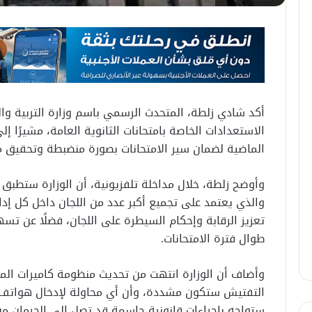
أكد شادي زلطة، المتحدث الرسمي باسم وزارة التربية وال
الاستعدادات الخاصة بامتحانات الثانوية العامة، مشيرًا إل
الماضية لضمان سير الامتحانات بصورة منضبطة وتحقيق مب
وأوضح زلطة، خلال مداخلة تلفزيونية، أن الوزارة ستطبق ل
والذي يعتمد على تجميع أكبر عدد من اللجان داخل كل إ
تعزيز الرقابة وإحكام السيطرة على اللجان، فضلًا عن تس
طوال فترة الامتحانات.
وأضاف أن الوزارة انتهت من تحديث منظومة كاميرات المراق
التفتيش ستكون مشددة، وأن أي محاولة لإدخال هواتف مح
ستواجه بإجراءات قانونية حاسمة قد تصل إلى الحرمان من 