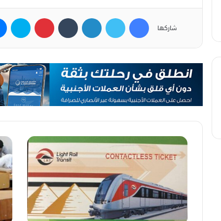
فيسبوك
تويتر
لينكدإن
بينتيريست
سكاي
شاركها