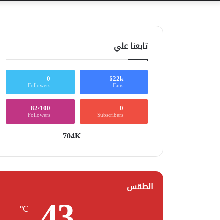
تابعنا علي
0
622k
Followers
Fans
82٬100
0
Followers
Subscribers
704K
الطقس
43
℃